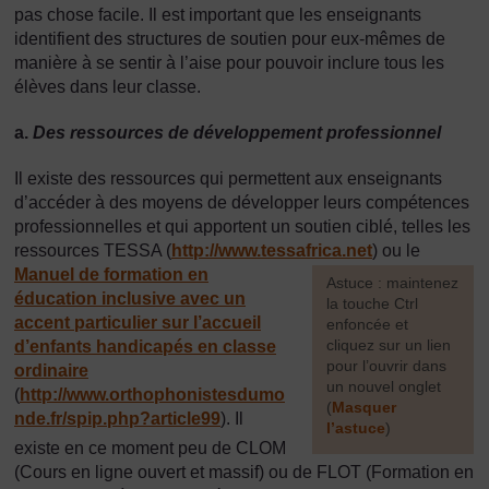
pas chose facile. Il est important que les enseignants
identifient des structures de soutien pour eux-mêmes de
manière à se sentir à l’aise pour pouvoir inclure tous les
élèves dans leur classe.
a.
Des ressources de développement professionnel
Il existe des ressources qui permettent aux enseignants
d’accéder à des moyens de développer leurs compétences
professionnelles et qui apportent un soutien ciblé, telles les
ressources TESSA (
http://www.tessafrica.net
) ou le
Manuel de formation en
[
Astuce : maintenez
éducation inclusive avec un
la touche Ctrl
accent particulier sur l’accueil
enfoncée et
cliquez sur un lien
d’enfants handicapés en classe
pour l’ouvrir dans
ordinaire
un nouvel onglet
(
http://www.orthophonistesdumo
(
Masquer
nde.fr/
spip.php?article99
). Il
l’astuce
)
existe en ce moment peu de CLOM
]
(Cours en ligne ouvert et massif) ou de FLOT (Formation en