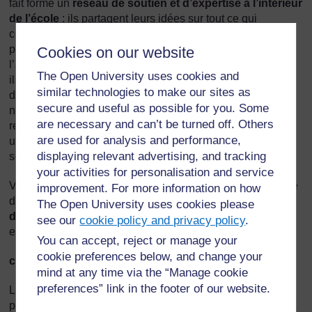
fait formé un
réseau de soutien et d’expertise à l’intérieur
de l’école
: ils partagent leurs idées sur tout ce qui
concerne l’inclusion des enfants handicapés, que ce soit
pour l’accès physique aux divers bâtiments ou l’accès à
Cookies on our website
l’apprentissage, ils se donnent des conseils mutuellement,
The Open University uses cookies and
ils partagent et mutualisent leurs idées sur le matériel
similar technologies to make our sites as
didactique. Ils s’accordent pour développer ensemble de
secure and useful as possible for you. Some
nouvelles compétences en travaillant ensemble sur les
are necessary and can’t be turned off. Others
ressources que la directrice recommande. Ils forment donc
are used for analysis and performance,
une communauté de pratique qui ne peut qu’apporter un
displaying relevant advertising, and tracking
soutien à chacun.
your activities for personalisation and service
Vous aurez aussi remarqué qu’ils ont identifié la possibilité
improvement. For more information on how
de former un
réseau de soutien et d’expertise avec
The Open University uses cookies please
d’autres écoles
, en particulier en faisant appel aux
see our
cookie policy and privacy policy
.
enseignants spécialisés des écoles spécialisées voisines.
You can accept, reject or manage your
cookie preferences below, and change your
c.
La communauté source de soutien
mind at any time via the “Manage cookie
preferences” link in the footer of our website.
La création de réseaux à l’extérieur de l’école ne se limite
pas à d’autres écoles. Il existe d’autres organismes qui ont