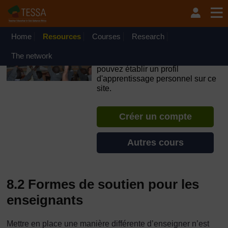
Passer au contenu principal
OpenLearn Create will be unavailable on Wednesday 12
August 2026 from 8am to 10.30am (GMT) due to routine
maintenance.
Home
Resources
Courses
Research
TESSA - Guinée
The network
Si vous créez un compte, vous
pouvez établir un profil
d'apprentissage personnel sur ce
site.
Créer un compte
Autres cours
8.2 Formes de soutien pour les
enseignants
Mettre en place une manière différente d’enseigner n’est