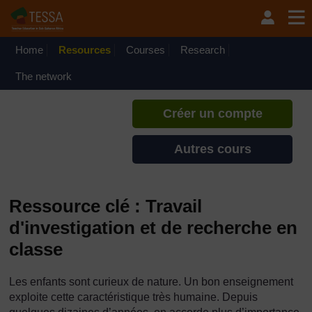
Passer au contenu principal
TESSA - Madagascar
Si vous créez un compte, vous
pouvez établir un profil
Home
Resources
Courses
Research
d'apprentissage personnel sur ce
site.
The network
Créer un compte
Autres cours
Ressource clé : Travail
d'investigation et de recherche en
classe
Les enfants sont curieux de nature. Un bon enseignement
exploite cette caractéristique très humaine. Depuis