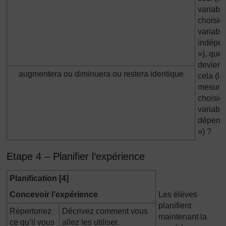
variabl
choisie
variabl
indépe
»), que
deviend
augmentera ou diminuera ou restera identique
cela (la
mesure
choisie
variabl
dépend
») ?
Etape 4 – Planifier l’expérience
Planification [4]
Concevoir l’expérience
Les élèves
planifient
Répertoriez
Décrivez comment vous
maintenant la
ce qu’il vous
allez les utiliser.