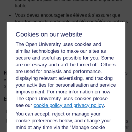
fiable.
Vous devez encourager les élèves à s’assurer que
tous les aspects pertinents ont été contrôlés (n’ont pas
changé).
Cookies on our website
La plupart des élèves ont seulement besoin de
The Open University uses cookies and
déclarer qu’ils ont l’intention de garder certaines
choses identiques, mais les élèves les plus aptes
similar technologies to make our sites as
doivent être encouragés à parler de la valeur que
secure and useful as possible for you. Some
devrait avoir chaque variable de contrôle.
are necessary and can’t be turned off. Others
are used for analysis and performance,
Note
: Vous n’avez pas besoin d’enseigner les expressions
displaying relevant advertising, and tracking
« variable indépendante » et « variable dépendante » à ce
your activities for personalisation and service
stade !
improvement. For more information on how
Etape 3 – Poser une question
The Open University uses cookies please
see our
cookie policy and privacy policy
.
Planification [3]
You can accept, reject or manage your
cookie preferences below, and change your
Faire une prédiction ou formuler une hypothèse
A ce st
mind at any time via the “Manage cookie
on dem