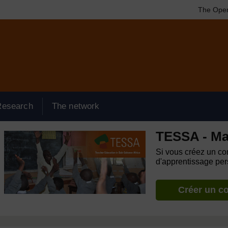
The Open
Research
The network
TESSA - M
Si vous créez un com
d'apprentissage pers
Créer un c