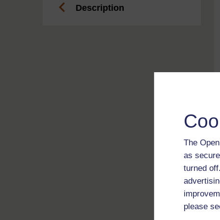
Description
Coo
The Open 
as secure
turned of
advertisin
improveme
please se