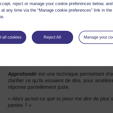
ccept, reject or manage your cookie preferences below, an
 at any time via the “Manage cookie preferences” link in the 
Donner des indices
signifie que vous ajoutez 
te.
développer et améliorer leurs réponses. Comme
de la réponse et par fournir des informations, 
donnez d’autres indices.
 all cookies
Reject All
Manage your co
« Alors que se passerait-il si tu ajoutais un poi
? »
Approfondir
est une technique permettant d’en
clarifier ce qu’ils essaient de dire, pour amél
réponse partiellement juste.
« Alors qu’est-ce que tu peux me dire de plus 
parties ? »