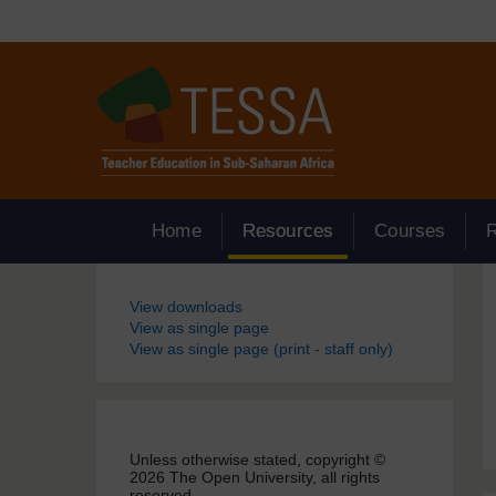
Passer au contenu principal
Home
Resources
Courses
Blocs
View downloads
View as single page
View as single page (print - staff only)
Unless otherwise stated, copyright ©
2026 The Open University, all rights
reserved.