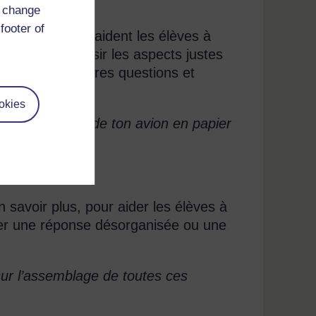
d change
footer of
des indices qui aident les élèves à
ncez par choisir les aspects justes
puis posez d’autres questions et
okies
ds à l’extrémité de ton avion en papier
 savoir plus, pour aider les élèves à
iorer une réponse désorganisée ou une
sur l’assemblage de toutes ces