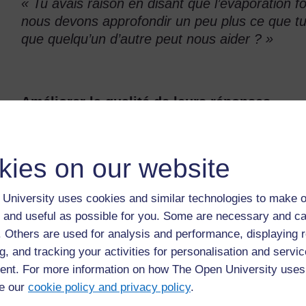
« Tu avais raison en disant que l’évaporation f
nous devons approfondir un peu plus ce que tu 
que quelqu’un d’autre peut nous aider ? »
Améliorer la qualité de leurs réponses
Le fait d’aider les élèves à réfléchir plus profo
leurs réponses est un aspect crucial de votre rô
kies on our website
mieux, vous devez pouvoir :
University uses cookies and similar technologies to make o
donner des indices ;
 and useful as possible for you. Some are necessary and ca
approfondir pour clarifier ;
f. Others are used for analysis and performance, displaying 
renforcer les réponses en recentrant la réflexion ;
g, and tracking your activities for personalisation and servic
organiser les questions selon une séquence qui dével
nt. For more information on how The Open University uses
écouter très soigneusement les réponses des élèves 
e our
cookie policy and privacy policy
.