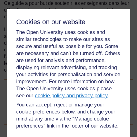
Ce guide a pour but de soutenir les enseignants dans leur
utilisation du matériel pédagogique (aussi appelé les
ressources) et des activités TESSA dans leurs classes.
Cookies on our website
Le matériel pédagogique et les ressources TESSA
The Open University uses cookies and
améliorent l'enseignement et se concentrent sur le
similar technologies to make our sites as
développement de la pratique des enseignants dans leur
secure and useful as possible for you. Some
classe, dans les domaines clés du programme, à savoir,
are necessary and can’t be turned off. Others
l’alphabétisation (lecture et écriture), les mathématiques,
are used for analysis and performance,
les sciences, les sciences humaines et arts et les
displaying relevant advertising, and tracking
compétences de la vie courante.
your activities for personalisation and service
improvement. For more information on how
The Open University uses cookies please
Suivant
Suivant
see our
cookie policy and privacy policy
.
You can accept, reject or manage your
1. A quelle partie de votre programme TESSA peut-il
cookie preferences below, and change your
s'insérer ?
mind at any time via the “Manage cookie
preferences” link in the footer of our website.