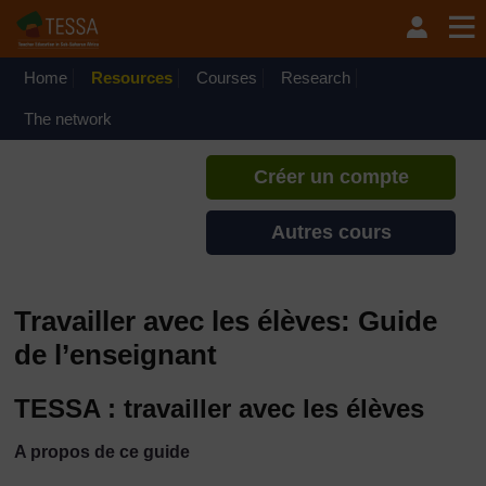
Passer au contenu principal
TESSA - Madagascar
Si vous créez un compte, vous
pouvez établir un profil
Home
Resources
Courses
Research
d'apprentissage personnel sur ce
site.
The network
Créer un compte
Autres cours
Travailler avec les élèves: Guide
de l’enseignant
TESSA : travailler avec les élèves
A propos de ce guide