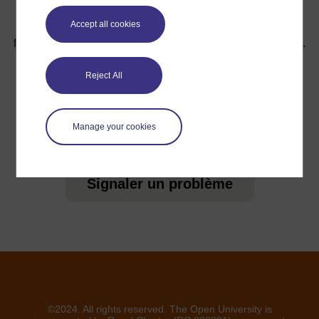
Accept all cookies
Pour de plus amples informations, référez-vous à notre
foire aux questions qui peut vous fournir l'aide nécessaire.
Reject All
Vous avez une question ?
Manage your cookies
Si vous avez un souci quelconque concernant ce site,
veuillez nous contacter ici
Signaler un problème
©2024. All rights reserved. The Open University is