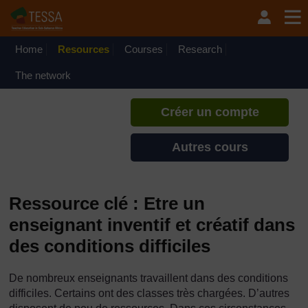
Passer au contenu principal
TESSA - Madagascar
Si vous créez un compte, vous
pouvez établir un profil
Home
Resources
Courses
Research
d'apprentissage personnel sur ce
site.
The network
Créer un compte
Autres cours
Ressource clé : Etre un
enseignant inventif et créatif dans
des conditions difficiles
De nombreux enseignants travaillent dans des conditions
difficiles. Certains ont des classes très chargées. D’autres