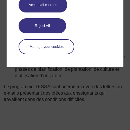
Accept all cookies
urbaines et rurales peuvent mener à des
comparaisons intéressantes).
Permettre à l’école de devenir une ressource pour la
Reject All
communauté locale. Un enseignant a décrit comment
les mères s’étaient jointes aux cours de lecture et
avaient ainsi amélioré leur propre niveau.
Manage your cookies
Créer un jardin dans l’école: des plantes peuvent être
cultivées sur une surface même petite. Les enfants de
tous les âges bénéficieront de la participation aux
phases de planification, de plantation, de culture et
d’utilisation d’un jardin.
Le programme TESSA souhaiterait recevoir des lettres ou
e-mails présentant des idées aux enseignants qui
travaillent dans des conditions difficiles.