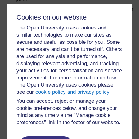
Exploiter les systèmes de communication qui existent
Cookies on our website
déjà. Pratiquement toutes les communautés ont
désormais accès à la radio. Souvent, de nombreuses
The Open University uses cookies and
stations sont disponibles. Utiliser les systèmes
similar technologies to make our sites as
disponibles pour stimuler les débats et discussions.
secure and useful as possible for you. Some
Réaliser des supports pédagogiques avec les
are necessary and can’t be turned off. Others
matériaux se trouvant autour de l’école. Les vieilles
are used for analysis and performance,
boîtes, les magazines, les journaux et même les
displaying relevant advertising, and tracking
bouteilles en plastique peuvent devenir des supports
your activities for personalisation and service
pédagogiques (l’un des enseignants du groupe a
improvement. For more information on how
décrit comment elle avait construit une maquette d’un
The Open University uses cookies please
volcan en utilisant des matériaux de ce genre. La
see our
cookie policy and privacy policy
.
maquette pouvait même s’ouvrir pour montrer le «
You can accept, reject or manage your
fonctionnement interne » du volcan).
cookie preferences below, and change your
Coopérer avec d’autres écoles, soit directement soit
mind at any time via the “Manage cookie
par courrier. De tels échanges peuvent énormément
preferences” link in the footer of our website.
motiver les élèves et ouvrir toutes sortes de
possibilités pour des échanges d’informations (par
exemple, des échanges d’information entre écoles