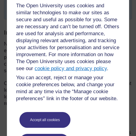
données permettant aux élèves d’examiner qui ils
The Open University uses cookies and
sont.
similar technologies to make our sites as
secure and useful as possible for you. Some
are necessary and can’t be turned off. Others
Introduction
are used for analysis and performance,
displaying relevant advertising, and tracking
Nous apprenons tous mieux lorsque nous sommes à l'aise
your activities for personalisation and service
et en sécurité. En tant qu’enseignant(e), un de vos
improvement. For more information on how
principaux rôles est de parvenir à un environnement de
The Open University uses cookies please
classe coopératif, où chacun peut pleinement participer et
see our
cookie policy and privacy policy
.
se sentir respecté(e), où ses idées sont écoutées.
You can accept, reject or manage your
Cette section explore la manière d’y parvenir, en examinant
cookie preferences below, and change your
les différentes façons d'organiser la classe. Vous aiderez
mind at any time via the “Manage cookie
les élèves à apprendre comment traiter les autres avec
preferences” link in the footer of our website.
respect, en :
les aidant à comprendre leurs similarités et leurs
Accept all cookies
différences ;
leur demandant de partager leurs opinions et ce qu’ils