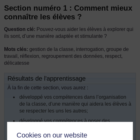
Section numéro 1 : Comment mieux
connaître les élèves ?
Question clé:
Pouvez-vous aider les élèves à explorer qui
ils sont, d’une manière adaptée et stimulante ?
Mots clés:
gestion de la classe, interrogation, groupe de
travail, réflexion, regroupement des données, respect,
délicatesse
Résultats de l’apprentissage
À la fin de cette section, vous aurez :
développé vos compétences dans l’organisation
de la classe, d'une manière qui aidera les élèves à
se respecter les uns les autres;
développé vos compétences à poser des
questions encourageant la réflexion;
Cookies on our website
utilisé différentes manières de regrouper des