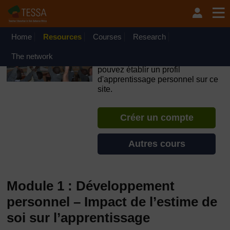
Passer au contenu principal
OpenLearn Create will be unavailable on Wednesday 12
August 2026 from 8am to 10.30am (GMT) due to routine
maintenance.
Home
Resources
Courses
Research
TESSA - Madagascar
The network
Si vous créez un compte, vous
pouvez établir un profil
d'apprentissage personnel sur ce
site.
Créer un compte
Autres cours
Module 1 : Développement
personnel – Impact de l’estime de
soi sur l’apprentissage