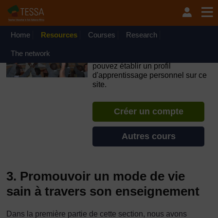
Passer au contenu principal
OpenLearn Create will be unavailable on Wednesday 12
August 2026 from 8am to 10.30am (GMT) due to routine
maintenance.
Home
Resources
Courses
Research
TESSA - Madagascar
The network
Si vous créez un compte, vous
pouvez établir un profil
d'apprentissage personnel sur ce
site.
Créer un compte
Autres cours
3. Promouvoir un mode de vie
sain à travers son enseignement
Dans la première partie de cette section, nous avons