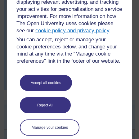
Ils se sont ensuite occupés de savoir qui devrait aider à
displaying relevant advertising, and tracking
mener les activités de la journée : l’association des
your activities for personalisation and service
parents d’élèves, le comité de gestion de l’école, les
improvement. For more information on how
enseignants et quelques élèves plus âgés. Ils ont
The Open University uses cookies please
décidé de : qui ferait les annonces, qui enregistrerait les
see our
cookie policy and privacy policy
.
résultats, qui donnerait les prix et ainsi de suite.
You can accept, reject or manage your
Ils ont ainsi préparé un projet complet pour la première
cookie preferences below, and change your
journée sportive. La préparation a duré deux ou trois
mind at any time via the “Manage cookie
semaines, elle a donc été bien organisée et ce fut un
preferences” link in the footer of our website.
franc succès.
Lire la
Ressource 5 : Autres idées de M. Ogounde
pour la promotion de la santé
, pour trouver plus
Accept all cookies
d'idées.
Activité clé : Résolution de
Reject All
problèmes pour un environnement
scolaire plus hygiénique
Manage your cookies
Tout d’abord, discutez de l’image présentée dans la