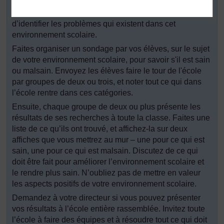
Ressource 6 : Image représentant un environnement
scolaire malsain
avec vos élèves, et demandez-leur
d’identifier les problèmes qui existent dans cet
environnement scolaire.
Faites organiser un sondage par vos élèves, sur le sujet
de votre environnement scolaire, pour savoir s'il est sain
ou malsain. Envoyez les élèves faire le tour de l'école
par groupes de deux ou trois, et noter tout ce qui dans
l’école rentre dans ces catégories.
Ensuite, chaque groupe de deux ou plus présente les
résultats de ses recherches à toute la classe. Faites une
liste de ce qu’ils ont trouvé, et affichez-la sur deux
affiches que vous mettrez au mur – une pour ce qui est
sain, une pour ce qui est malsain. Discutez de ce qui
doit être fait pour améliorer l’environnement scolaire et
le rendre plus sain. N’oubliez pas de mettre en valeur
les aspects positifs de votre environnement scolaire.
Demandez à votre directeur si vous pouvez présenter
vos résultats à l’école entière rassemblée. Invitez toute
l’école à faire des équipes et à résoudre tout ce qui doit