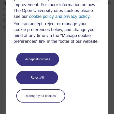
quand on se sent en sécurité et qu’on a confiance en
improvement. For more information on how
soi. En respectant et en soutenant les élèves dans
The Open University uses cookies please
votre classe, en préparant des activités auxquelles
see our
cookie policy and privacy policy
.
ils auront l'impression d'avoir participé, vous
You can accept, reject or manage your
contribuez à leur bien-être émotionnel.
cookie preferences below, and change your
mind at any time via the “Manage cookie
preferences” link in the footer of our website.
Précédent
Précédent
Ressource 3: Aliments locaux
Accept all cookies
Suivant
Suivant
Reject All
1. Apprendre à partager et à mettre en partage
Manage your cookies
Pour de plus amples informations, référez-vous à notre