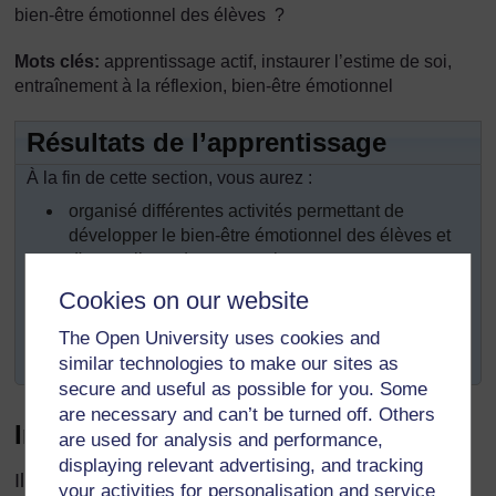
bien-être émotionnel des élèves ?
Mots clés:
apprentissage actif, instaurer l’estime de soi,
entraînement à la réflexion, bien-être émotionnel
Résultats de l’apprentissage
À la fin de cette section, vous aurez :
organisé différentes activités permettant de
développer le bien-être émotionnel des élèves et
d'y contribuer dans votre classe;
travaillé d’une manière positive et affirmative;
Cookies on our website
réfléchi à votre propre comportement en
The Open University uses cookies and
développant le bien-être émotionnel de vos élèves.
similar technologies to make our sites as
secure and useful as possible for you. Some
are necessary and can’t be turned off. Others
Introduction
are used for analysis and performance,
displaying relevant advertising, and tracking
Il est beaucoup plus facile et amusant d’apprendre
your activities for personalisation and service