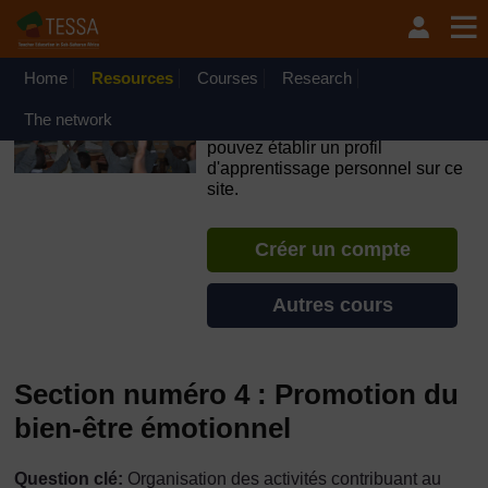
Passer au contenu principal
OpenLearn Create will be unavailable on Wednesday 12
August 2026 from 8am to 10.30am (GMT) due to routine
maintenance.
Home
Resources
Courses
Research
TESSA - Madagascar
The network
Si vous créez un compte, vous
pouvez établir un profil
d'apprentissage personnel sur ce
site.
Créer un compte
Autres cours
Section numéro 4 : Promotion du
bien-être émotionnel
Question clé:
Organisation des activités contribuant au