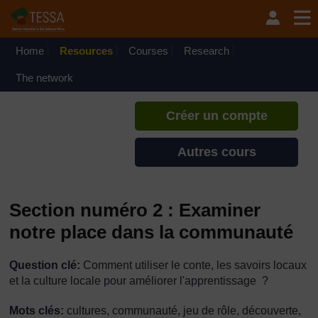
Passer au contenu principal
TESSA - Madagascar
Si vous créez un compte, vous
pouvez établir un profil
Home
Resources
Courses
Research
d'apprentissage personnel sur ce
site.
The network
Créer un compte
Autres cours
Section numéro 2 : Examiner
notre place dans la communauté
Question clé:
Comment utiliser le conte, les savoirs locaux
et la culture locale pour améliorer l'apprentissage ?
Mots clés:
cultures, communauté, jeu de rôle, découverte,