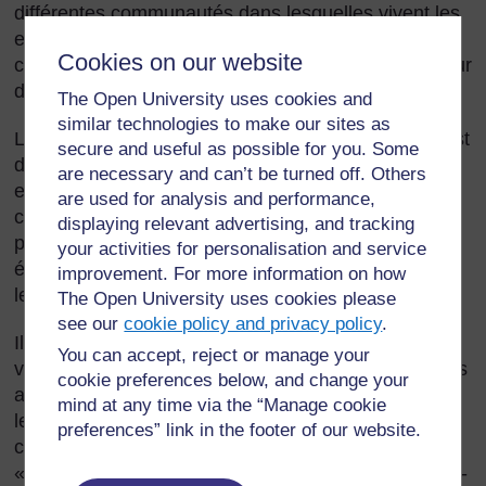
différentes communautés dans lesquelles vivent les
enfants. Ils permettent aux élèves de trouver les
Cookies on our website
choses par eux-mêmes, ce qui est mieux que de leur
dire simplement comment sont les choses.
The Open University uses cookies and
similar technologies to make our sites as
L’objectif de l’utilisation du conte et du jeu de rôle est
secure and useful as possible for you. Some
de stimuler la discussion et d’aider les élèves à
are necessary and can’t be turned off. Others
examiner leurs propres attitudes et leur propre
are used for analysis and performance,
comportement d'une manière qui ne leur semblera
displaying relevant advertising, and tracking
pas menaçante. Du fait que ces scénarios sont plus
your activities for personalisation and service
éloignés des véritables situations des élèves, cela
improvement. For more information on how
leur permet de parler plus librement.
The Open University uses cookies please
see our
cookie policy and privacy policy
.
Il est important que les cours de compétences de la
You can accept, reject or manage your
vie courante ne sermonnent pas les élèves, mais les
cookie preferences below, and change your
aident à trouver par eux-mêmes et à réfléchir sur
mind at any time via the “Manage cookie
leur propre vie et leurs ambitions. Vous devez avoir
preferences” link in the footer of our website.
conscience du fait que des enfants différents vont
« découvrir » des choses différentes à propos d’eux-