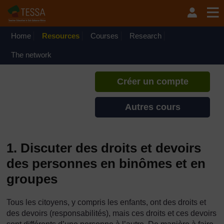
Passer au contenu principal
TESSA - Madagascar
Si vous créez un compte, vous
pouvez établir un profil
Home
Resources
Courses
Research
d'apprentissage personnel sur ce
site.
The network
Créer un compte
Autres cours
1. Discuter des droits et devoirs
des personnes en binômes et en
groupes
Tous les citoyens, y compris les enfants, ont des droits et
des devoirs (responsabilités), mais ces droits et ces devoirs