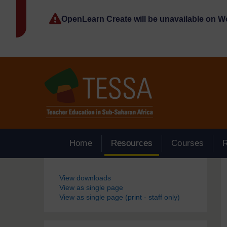
Passer au contenu principal
OpenLearn Create will be unavailable on 
Home
Resources
Courses
Blocs
View downloads
View as single page
View as single page (print - staff only)