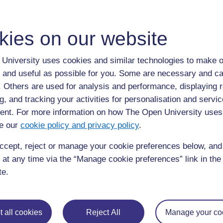
Raisons
Façons de répondre aux arguments contraires.
kies on our website
Notre expérience.
Succès et défis.
University uses cookies and similar technologies to make o
Répéter le sujet.
 and useful as possible for you. Some are necessary and ca
Viviane a fourni aux élèves des orientations sur le type de
f. Others are used for analysis and performance, displaying 
pour présenter leurs arguments logiquement. Ils ont de
g, and tracking your activities for personalisation and servic
ordinateur de taper leur lettre, et ont envoyé des copies a
nt. For more information on how The Open University uses
5
).
e our
cookie policy and privacy policy
.
ccept, reject or manage your cookie preferences below, an
Activité clé : Une lettre adressée au
 at any time via the “Manage cookie preferences” link in the 
journal pour exprimer un point de 
te.
Choisissez un sujet que vos élèves ont traité et prése
arguments dans une lettre adressée au directeur d'éco
Demandez-leur de réfléchir, en groupes, à ce qu'ils v
 all cookies
Reject All
Manage your co