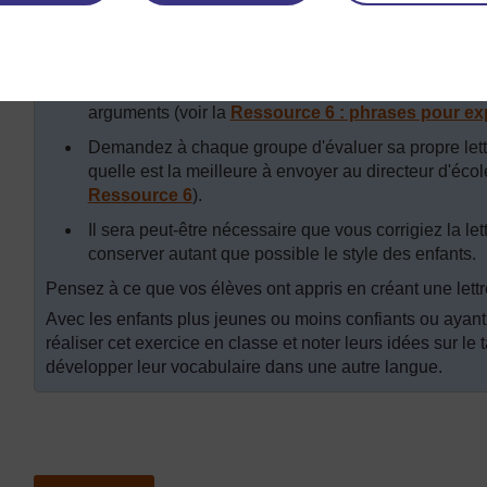
Ensuite, rédigez la structure de la lettre au table
l'
Etude de cas 3
(bien que votre sujet pourrait être di
Les enfants peuvent vouloir écrire cette lettre en u
donnez-leur par conséquent des orientations sur les
arguments (voir la
Ressource 6 : phrases pour ex
Demandez à chaque groupe d'évaluer sa propre lettr
quelle est la meilleure à envoyer au directeur d'école
Ressource 6
).
Il sera peut-être nécessaire que vous corrigiez la le
conserver autant que possible le style des enfants.
Pensez à ce que vos élèves ont appris en créant une lettr
Avec les enfants plus jeunes ou moins confiants ou ayant 
réaliser cet exercice en classe et noter leurs idées sur le t
développer leur vocabulaire dans une autre langue.