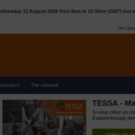
Wednesday 12 August 2026 from 8am to 10.30am (GMT) due t
The Open
Research
The network
TESSA - M
Si vous créez un com
d'apprentissage pers
Créer un c