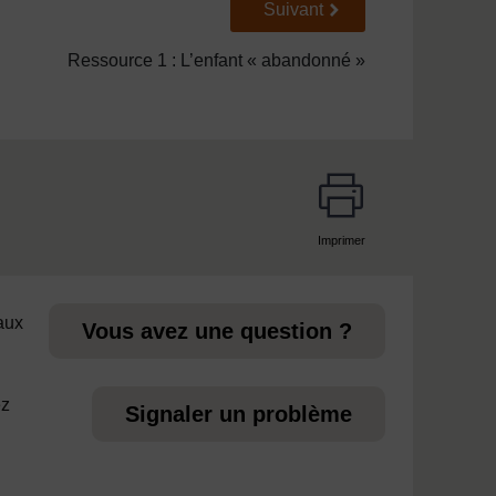
Suivant
Suivant
Ressource 1 : L’enfant « abandonné »
Imprimer
page
 aux
Vous avez une question ?
ez
Signaler un problème