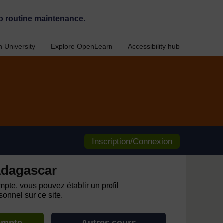
o routine maintenance.
 University
Explore OpenLearn
Accessibility hub
Inscription/Connexion
adagascar
pte, vous pouvez établir un profil
onnel sur ce site.
ompte
Autres cours