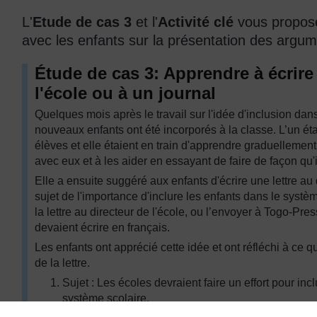
L'
Etude de cas 3
et l'
Activité clé
vous proposen
avec les enfants sur la présentation des argum
Étude de cas 3: Apprendre à écrire 
l'école ou à un journal
Quelques mois après le travail sur l'idée d'inclusion da
nouveaux enfants ont été incorporés à la classe. L’un étai
élèves et elle étaient en train d'apprendre graduellemen
avec eux et à les aider en essayant de faire de façon qu'i
Elle a ensuite suggéré aux enfants d'écrire une lettre au 
sujet de l'importance d'inclure les enfants dans le systèm
la lettre au directeur de l'école, ou l’envoyer à Togo-Pre
devaient écrire en français.
Les enfants ont apprécié cette idée et ont réfléchi à ce qu
de la lettre.
Sujet : Les écoles devraient faire un effort pour in
système scolaire.