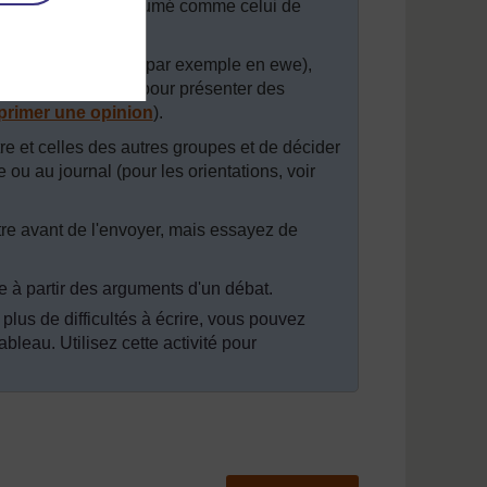
au sous forme d’un résumé comme celui de
fférent).
ne langue différente (par exemple en ewe),
 phrases à utiliser pour présenter des
primer une opinion
).
e et celles des autres groupes et de décider
 ou au journal (pour les orientations, voir
ttre avant de l'envoyer, mais essayez de
e à partir des arguments d'un débat.
plus de difficultés à écrire, vous pouvez
ableau. Utilisez cette activité pour