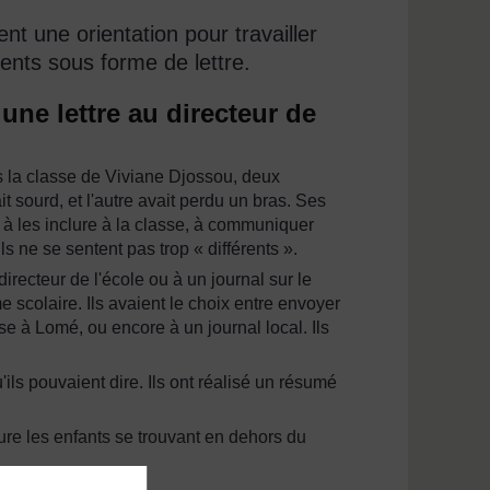
t une orientation pour travailler
ents sous forme de lettre.
une lettre au directeur de
ns la classe de Viviane Djossou, deux
t sourd, et l'autre avait perdu un bras. Ses
t à les inclure à la classe, à communiquer
ls ne se sentent pas trop « différents ».
directeur de l'école ou à un journal sur le
e scolaire. Ils avaient le choix entre envoyer
sse à Lomé, ou encore à un journal local. Ils
'ils pouvaient dire. Ils ont réalisé un résumé
clure les enfants se trouvant en dehors du