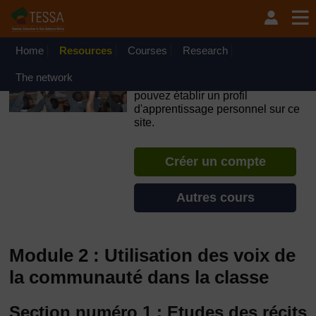
Passer au contenu principal
OpenLearn Create will be unavailable on Wednesday 12
August 2026 from 8am to 10.30am (GMT) due to routine
maintenance.
Home
Resources
Courses
Research
TESSA - Madagascar
The network
Si vous créez un compte, vous
pouvez établir un profil
d'apprentissage personnel sur ce
site.
Créer un compte
Autres cours
Module 2 : Utilisation des voix de
la communauté dans la classe
Section numéro 1 : Etudes des récits