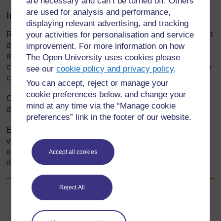
are necessary and can’t be turned off. Others
are used for analysis and performance,
Introduction
displaying relevant advertising, and tracking
your activities for personalisation and service
Raconter des histoires est un élément important de la vie et
de la culture des communautés. Ce module considère les
improvement. For more information on how
manières de renforcer les liens entre l’école et la
The Open University uses cookies please
communauté par l’utilisation des histoires de cette dernière
see our
cookie policy and privacy policy
.
comme ressources d’apprentissage.
You can accept, reject or manage your
cookie preferences below, and change your
Cette section vous présente l'importance de la recherche
mind at any time via the “Manage cookie
dans l'enseignement et l'apprentissage.
preferences” link in the footer of our website.
En réalisant des activités d’investigation et de recherche,
vous trouverez des réponses à vos questions, vous
essayerez des nouvelles idées pour ensuite les utiliser
Accept all cookies
dans le cadre d'un ouvrage original.
Reject All
Suivant
Suivant