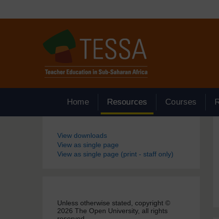
Passer au contenu principal
Home
Resources
Courses
Blocs
View downloads
View as single page
View as single page (print - staff only)
Unless otherwise stated, copyright ©
2026 The Open University, all rights
reserved.