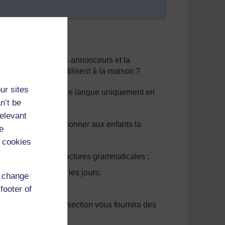
res, les magazines, les annonceurs et la
e de celle qu’ils utilisent à la maison ?
ur sites
tilisent cette nouvelle langue uniquement en
n’t be
relevant
 responsabilité de donner aux enfants la
e
moyens:
 cookies
re nouveau et de structures grammaticales ;
situations de tous les jours;
d change
footer of
t compétence. Cette section vous fournira des