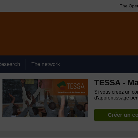
The Open
Research
The network
TESSA - M
Si vous créez un com
d'apprentissage pers
Créer un c