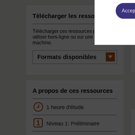
Accept
Télécharger les ressources
Télécharger ces ressources pour les
utiliser hors-ligne ou sur une autre
machine.
Formats
disponibles
A propos de ces ressources
1 heure d'étude
1
Niveau 1: Préliminaire