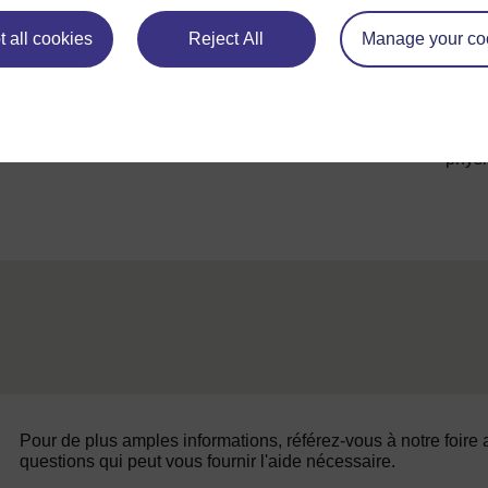
 all cookies
Reject All
Manage your co
physi
Pour de plus amples informations, référez-vous à notre foire
questions qui peut vous fournir l'aide nécessaire.