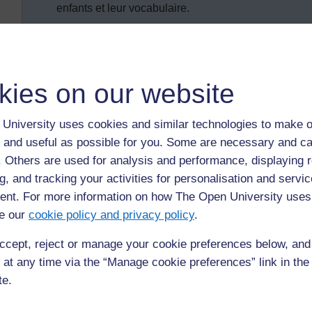
enfants et leur vocabulaire.
Introduction
Quelles autres possibilités existe-t-il, par la radio, les liv
kies on our website
télévision, pour vos enfants d'apprendre une langue différent
University uses cookies and similar technologies to make o
La réponse est probablement « très peu ». Ils écoutent et u
 and useful as possible for you. Some are necessary and ca
classe.
f. Others are used for analysis and performance, displaying 
Cela implique que
vous
êtes la personne à qui incombe la
g, and tracking your activities for personalisation and servic
possibilité d'apprendre une langue par d'autres types de 
nt. For more information on how The Open University uses
e our
cookie policy and privacy policy
.
utiliser et acquérir une grande quantité de vocabulai
communiquer en utilisant le langage oral au cours des 
ccept, reject or manage your cookie preferences below, an
 at any time via the “Manage cookie preferences” link in the 
développer leurs capacités de lecture et d'écriture.
te.
Tout cela nécessite une profonde réflexion, planification e
approches et des techniques afin de vous faciliter la tâche.