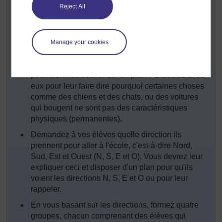
Reject All
Demandez à vos élèves de pointer les
caractéristiques physiques sur leur liste.
Demandez-leur de dire quelles sont les choses
Manage your cookies
que vous avez observées qui ne sont pas des
caractéristiques physiques. Pensent-ils qu'ils
pourraient les trouver sur un plan ? Discutez avec
eux pour leur faire dire pourquoi certaines choses
comme des chiens et des chats, ou des voitures
qui bougent ne sont pas des caractéristiques
physiques (permanentes).
Demandez à vos élèves quelle direction ils
prennent pour aller à l'école, c'est-à-dire Nord,
Sud, Est et Ouest (N, S, E et O). Vous devrez leur
expliquer ceci et disposer d'un plan pour qu'ils
voient les directions N, S, E et O ou pour leur
rappeler.
En vous basant sur les directions, formez quatre
groupes, chacun comprenant des élèves qui