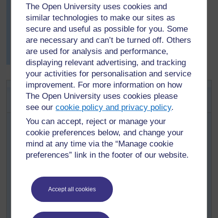
groupe doit alors placer deux ou trois éléments sur le
The Open University uses cookies and
papier au bon endroit.
similar technologies to make our sites as
Lorsque chaque groupe a terminé, Mme Pansoué les
secure and useful as possible for you. Some
envoie à l'extérieur pour voir ce qu'ils avaient placé au
are necessary and can’t be turned off. Others
bon endroit et ce qu'ils doivent déplacer ou ajouter.
are used for analysis and performance,
Leurs plans sont modifiés puis affichés en classe.
displaying relevant advertising, and tracking
your activities for personalisation and service
improvement. For more information on how
Activité 1 : Le chemin vers l'école -
The Open University uses cookies please
signes et signaux
see our
cookie policy and privacy policy
.
You can accept, reject or manage your
Demandez à vos élèves d'observer et d'enregistrer
cookie preferences below, and change your
dans leur carnet ou leur cahier d'exercice 6-10
mind at any time via the “Manage cookie
choses importantes qu'ils voient sur le chemin de
l'école le lendemain. Les élèves les plus jeunes
preferences” link in the footer of our website.
peuvent faire des dessins.
En classe demandez à chaque élève de classer ce
Accept all cookies
qu'ils ont vu dans l'ordre où ils l'ont vu.
Expliquez à vos élèves ce qu'est qu'une
caractéristique physique.