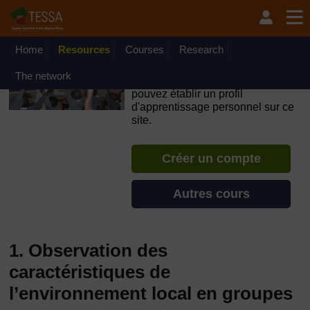
Passer au contenu principal
OpenLearn Create will be unavailable on Wednesday 12
August 2026 from 8am to 10.30am (GMT) due to routine
maintenance.
Home
Resources
Courses
Research
TESSA - Madagascar
The network
Si vous créez un compte, vous
pouvez établir un profil
d'apprentissage personnel sur ce
site.
Créer un compte
Autres cours
1. Observation des
caractéristiques de
l’environnement local en groupes