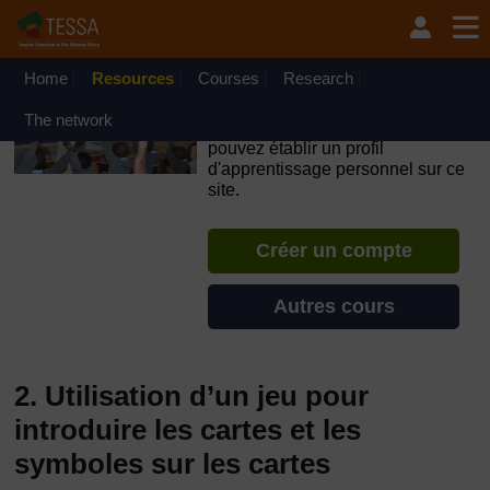
Passer au contenu principal
OpenLearn Create will be unavailable on Wednesday 12
August 2026 from 8am to 10.30am (GMT) due to routine
maintenance.
Home
Resources
Courses
Research
TESSA - Madagascar
The network
Si vous créez un compte, vous
pouvez établir un profil
d'apprentissage personnel sur ce
site.
Créer un compte
Autres cours
2. Utilisation d’un jeu pour
introduire les cartes et les
symboles sur les cartes