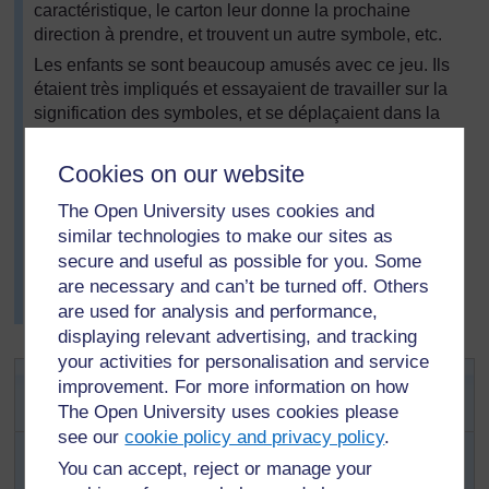
caractéristique, le carton leur donne la prochaine
direction à prendre, et trouvent un autre symbole, etc.
Les enfants se sont beaucoup amusés avec ce jeu. Ils
étaient très impliqués et essayaient de travailler sur la
signification des symboles, et se déplaçaient dans la
bonne direction. Mlle Aloufa a suivi les groupes et était
à leur disposition pour les aider en cas de problème
Cookies on our website
quant à la signification des symboles ou à la direction à
suivre.
The Open University uses cookies and
similar technologies to make our sites as
Chaque élève a atteint la carte finale. Mlle Aloufa était
secure and useful as possible for you. Some
satisfaite parce qu'elle savait qu'ils avaient réussi à
are necessary and can’t be turned off. Others
interpréter tous les symboles et à mieux comprendre les
are used for analysis and performance,
directions.
displaying relevant advertising, and tracking
your activities for personalisation and service
Activité 2: Utilisation des
improvement. For more information on how
symboles
The Open University uses cookies please
see our
cookie policy and privacy policy
.
Commencez votre cours par une brève explication
You can accept, reject or manage your
de l'utilisation et de l'importance des symboles du