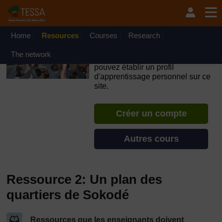
Passer au contenu principal
OpenLearn Create will be unavailable on Wednesday 12
August 2026 from 8am to 10.30am (GMT) due to routine
maintenance.
Home
Resources
Courses
Research
TESSA - Madagascar
The network
Si vous créez un compte, vous
pouvez établir un profil
d'apprentissage personnel sur ce
site.
Créer un compte
Autres cours
Ressource 2: Un plan des
quartiers de Sokodé
Ressources que les enseignants doivent