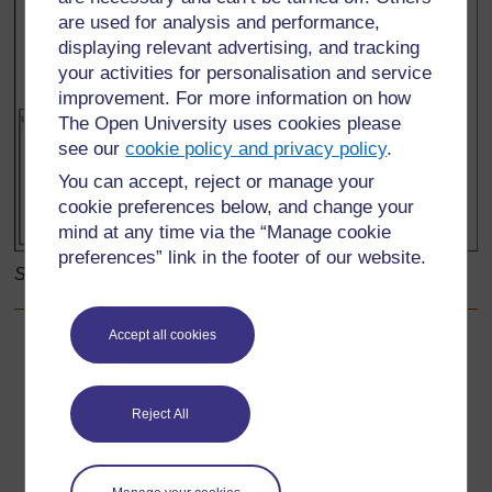
are used for analysis and performance,
displaying relevant advertising, and tracking
your activities for personalisation and service
improvement. For more information on how
The Open University uses cookies please
see our
cookie policy and privacy policy
.
You can accept, reject or manage your
cookie preferences below, and change your
mind at any time via the “Manage cookie
preferences” link in the footer of our website.
Source: Barbier, Ostrom, 1983
Accept all cookies
Précédent
Précédent
Ressource 1: Symboles du plan
Reject All
Suivant
Suivant