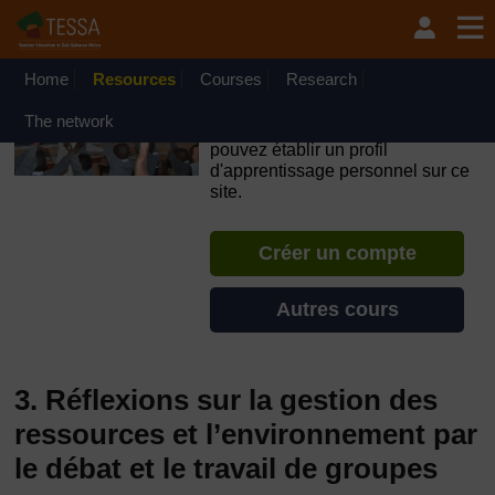
Passer au contenu principal
OpenLearn Create will be unavailable on Wednesday 12
August 2026 from 8am to 10.30am (GMT) due to routine
maintenance.
Home
Resources
Courses
Research
TESSA - Madagascar
The network
Si vous créez un compte, vous
pouvez établir un profil
d'apprentissage personnel sur ce
site.
Créer un compte
Autres cours
3. Réflexions sur la gestion des
ressources et l’environnement par
le débat et le travail de groupes