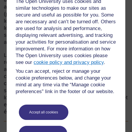
The Open University uses cookies and
animaux pour survivre. Les animaux qui chassent
similar technologies to make our sites as
(prédateurs) sont adaptés pour trouver et attraper
secure and useful as possible for you. Some
leurs proies en procédant de façon très variée selon
are necessary and can’t be turned off. Others
les espèces. Les animaux qui sont chassés (proies)
are used for analysis and performance,
sont également adaptés pour éviter d’être trouvés,
displaying relevant advertising, and tracking
attrapés et dévorés.
your activities for personalisation and service
improvement. For more information on how
Les élèves sont souvent fascinés par l’étude des
The Open University uses cookies please
relations entre adaptation et nutrition chez les
see our
cookie policy and privacy policy
.
animaux. Dans cette section, nous étudions
You can accept, reject or manage your
comment inciter les élèves à poser des questions
cookie preferences below, and change your
commençant par « pourquoi ? » en nous appuyant
mind at any time via the “Manage cookie
sur l’étude des animaux de notre environnement
preferences” link in the footer of our website.
local. Nous voyons également comment structurer et
enregistrer les observations des élèves sur les
écosystèmes et les espèces.
Accept all cookies