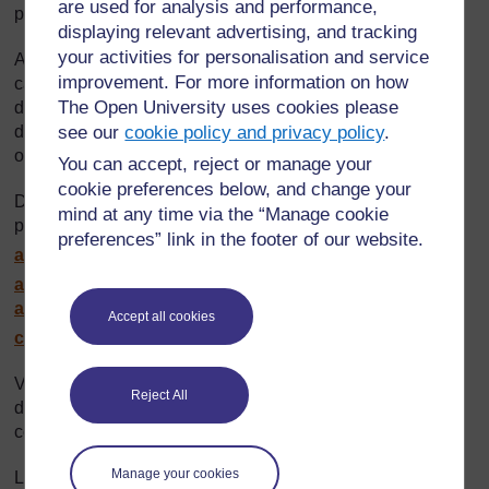
are used for analysis and performance,
presque totalement disparu.
displaying relevant advertising, and tracking
your activities for personalisation and service
Aujourd’hui, son territoire est protégé et la chasse et la
improvement. For more information on how
capture sont sévèrement réglementées. Il s’agit de l’une
The Open University uses cookies please
des espèces qui vivent dans la forêt guinéenne du centre
see our
cookie policy and privacy policy
.
de la biodiversité d’Afrique occidentale (
Guinean Forests
of the
West Africa
Biodiversity Hotspot
).
You can accept, reject or manage your
cookie preferences below, and change your
Des études du singe à ventre rouge ont pris place aux
mind at any time via the “Manage cookie
portes du Togo:
http://www.olifant-media.fr/
blog/
articles/
preferences” link in the footer of our website.
article-2034170.html
http://cat.inist.fr/
?
aModele=afficheN&cpsidt=15788274
http://www.cepa-
association.org/
magazines/
Accept all cookies
cepa_mag_22_DEF_LIGHT.pdf
Vous trouverez des renseignements plus détaillés sur
Reject All
diverses espèces en voie de disparition au Togo en
consultant les sites d’organismes de conservation :
Manage your cookies
Le site des volontaires de solidarité Jeunesse