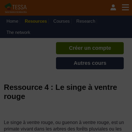
Passer au contenu principal
TESSA - Madagascar
Si vous créez un compte, vous
pouvez établir un profil
Home
Resources
Courses
Research
d'apprentissage personnel sur ce
site.
The network
Créer un compte
Autres cours
Ressource 4 : Le singe à ventre
rouge
Le singe à ventre rouge, ou guenon à ventre rouge, est un
primate vivant dans les arbres des forêts pluviales ou les