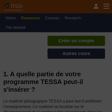
Passer au contenu principal
TESSA - Madagascar
Si vous créez un compte, vous
pouvez établir un profil
Home
Resources
Courses
Research
d'apprentissage personnel sur ce
site.
The network
Créer un compte
Autres cours
1. A quelle partie de votre
programme TESSA peut-il
s'insérer ?
Le matériel pédagogique TESSA a pour but d’améliorer
l’enseignement. Ce matériel se focalise sur le