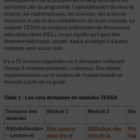
développement de la pratique des enseignants dans les
domaines clés du programme: l’alphabétisation (écriture et
lecture), les mathématiques, les sciences, des sciences
humaines et arts et des compétences de la vie courante. Le
matériel TESSA se compose entièrement de Ressources
educatives libres (REL), ce qui signifie qu’il peut être
librement téléchargé, adapté, traduit et intégré à d'autres
matériels sans aucun coût.
Il y a 75 sections organisées en 5 domaines contenant
chacun 3 modules présentés ci-dessous. Des détails
supplémentaires sur le contenu de chaque module se
trouvent à la fin de ce guide.
Table 1 : Les cinq domaines de modules TESSA
Domaine des
Module 1
Module 2
Modu
modules
Alphabétisation
Des raisons
Utilisation des
Prom
– Lecture et
pour lire et
voix de la
l’ap