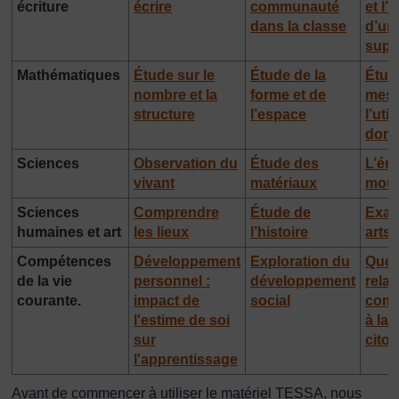
écriture
écrire
communauté
et l’u
dans la classe
d’un
supp
Mathématiques
Étude sur le
Étude de la
Étud
nombre et la
forme et de
mesu
structure
l’espace
l’uti
don
Sciences
Observation du
Étude des
L’éne
vivant
matériaux
mou
Sciences
Comprendre
Étude de
Exam
humaines et art
les lieux
l’histoire
arts
Compétences
Développement
Exploration du
Ques
de la vie
personnel :
développement
relat
courante.
impact de
social
comm
l'estime de soi
à la
sur
cito
l'apprentissage
Avant de commencer à utiliser le matériel TESSA, nous