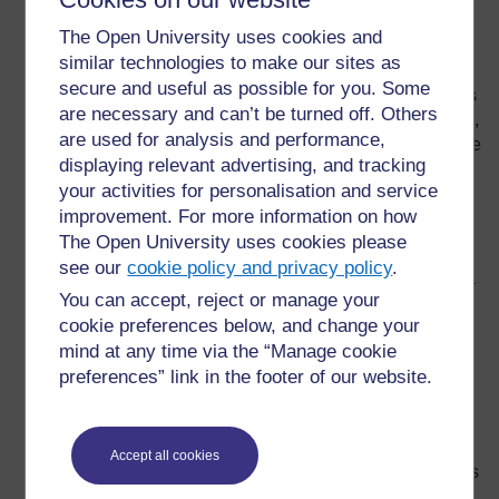
Sélectionnez un thème et un sujet appropriés pour
The Open University uses cookies and
votre programme ou votre plan de travail sur les
similar technologies to make our sites as
semaines à venir – cela pourrait-être éventuellement
secure and useful as possible for you. Some
l'un de ceux que vous jugez particulièrement difficiles
are necessary and can’t be turned off. Others
à enseigner ou bien que vos élèves trouvent difficiles,
are used for analysis and performance,
ou encore une nouvelle méthode d'enseignement que
displaying relevant advertising, and tracking
vous souhaiteriez essayer. (D’importantes méthodes
your activities for personalisation and service
d’enseignement actif se trouvent à la fin de ce guide.
improvement. For more information on how
Trouvez et examinez le matériel TESSA approprié
The Open University uses cookies please
pour identifier les sections qui correspondent avec le
see our
cookie policy and privacy policy
.
thème, le sujet ou la compétence choisis. Il vous sera
You can accept, reject or manage your
peut-être utile de consulter le plan du site, ou bien
cookie preferences below, and change your
d'utiliser l’outil de recherche, si vous avez accès à
mind at any time via the “Manage cookie
l’internet.
preferences” link in the footer of our website.
Interrogez-vous sur ce que vous-même, en tant
qu’enseignant, avez planifié pour parvenir à
enseigner votre sujet ou thème.
Accept all cookies
Lisez les activités TESSA ainsi que les études de cas
et les ressources correspondantes.