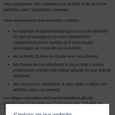
vous suggérons d'en imprimer une section et de la lire en
parallèle avec l’explication suivante.
Vous remarquerez que la section contient :
les objectifs d’apprentissage (qui vous sont destinés
en tant qu’enseignant et vous montrent les
compétences et les savoirs qu’il vous faudra
développer au cours de ces activités),
les activités (à faire en classe avec vos élèves)
les études de cas (décrivant la façon dont d’autres
professeurs ont fait cette même activité ou une activité
similaire),
des ressources (destinées à vous aider à utiliser les
activités avec vos élèves)
Les étapes suivantes sont recommandées afin de
sélectionner et de préparer l’utilisation des activités de
TESSA dans le programme.
Cookies on our website