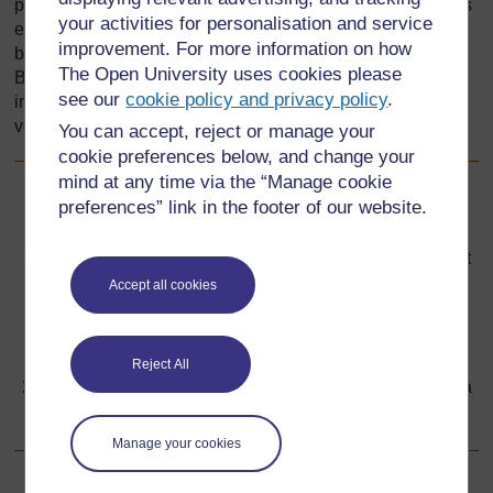
permettra de détecter les déficiences les moins apparentes
your activities for personalisation and service
et prendre les mesures qui s’imposent. Vous découvrirez
improvement. For more information on how
beaucoup de ces mesures au cours des chapitres de cette
The Open University uses cookies please
Boîte à outils. Bien connaître ses élèves est une condition
see our
cookie policy and privacy policy
.
importante pour assurer l’équité à tous les enfants dans
votre classe.
You can accept, reject or manage your
cookie preferences below, and change your
mind at any time via the “Manage cookie
preferences” link in the footer of our website.
Précédent
Précédent
2.2 Les mots justes pour parler des enfants handicapés et
de leur handicap
Accept all cookies
Suivant
Suivant
Reject All
2.4 Un enseignant inclusif aide les élèves à développer la
confiance en soi et l’estime de soi
Manage your cookies