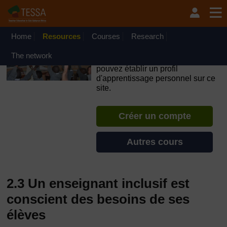
Passer au contenu principal
OpenLearn Create will be unavailable on Wednesday 12
August 2026 from 8am to 10.30am (GMT) due to routine
maintenance.
Home
Resources
Courses
Research
TESSA - Madagascar
The network
Si vous créez un compte, vous
pouvez établir un profil
d'apprentissage personnel sur ce
site.
Créer un compte
Autres cours
2.3 Un enseignant inclusif est
conscient des besoins de ses
élèves