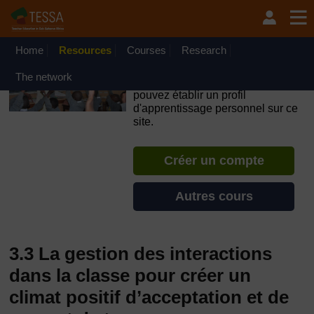
Passer au contenu principal
OpenLearn Create will be unavailable on Wednesday 12
August 2026 from 8am to 10.30am (GMT) due to routine
maintenance.
Home
Resources
Courses
Research
TESSA - Madagascar
The network
Si vous créez un compte, vous
pouvez établir un profil
d'apprentissage personnel sur ce
site.
Créer un compte
Autres cours
3.3 La gestion des interactions
dans la classe pour créer un
climat positif d’acceptation et de