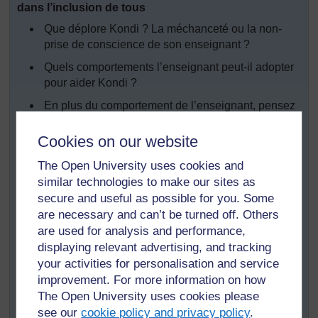
dans l’inclusion de tous
Que déplore Kondi ? La méchanceté ou la non-
prise de conscience de son enseignant ?
Quels comportements l’enseignant peut-il adopter
pour aider Kondi ?
En plus du comportement de l’enseignant, pensez
à d’autres conditions à mettre en place dans la
classe pour créer une atmosphère calme favorisant
Cookies on our website
l’apprentissage.
The Open University uses cookies and
Kondi parle également des bousculades de ses
similar technologies to make our sites as
camarades. Comment pourrez-vous aider vos
secure and useful as possible for you. Some
élèves à adopter un comportement inclusif ?
are necessary and can’t be turned off. Others
Lisez la
Section 3 du Module 2 des
are used for analysis and performance,
Compétences de la vie courante
. Quelles idées
displaying relevant advertising, and tracking
Mme Folly et Mlle Ekon
your activities for personalisation and service
[
Astuce : maintenez
apportent-elles ? Ajoutez-
improvement. For more information on how
la touche Ctrl
les à votre liste.
enfoncée et
The Open University uses cookies please
cliquez sur un lien
see our
cookie policy and privacy policy
.
Si vous travaillez avec un(e) ou