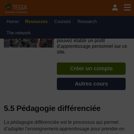
Passer au contenu principal
OpenLearn Create will be unavailable on Wednesday 12
August 2026 from 8am to 10.30am (GMT) due to routine
maintenance.
Home
Resources
Courses
Research
TESSA - Madagascar
The network
Si vous créez un compte, vous
pouvez établir un profil
d'apprentissage personnel sur ce
site.
Créer un compte
Autres cours
5.5 Pédagogie différenciée
La pédagogie différenciée est le processus qui permet
d’adapter l’enseignement-apprentissage pour prendre en