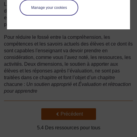
Les résultats sont ceux que les enfants produisent, et sont
Manage your cookies
donc variables et ce n’est pas un aspect que les
enseignants peuvent contrôler directement lors de la
préparation.
Pour réduire le fossé entre la compréhension, les
compétences et les savoirs actuels des élèves et ce dont ils
sont capables l'enseignant va devoir prendre en
considération, comme vous l’avez noté, les ressources, les
activités. Deux dimensions, le soutien à apporter aux
élèves et les réponses après l’évaluation, ne sont pas
traitées dans ce chapitre et font l’objet d’un chapitre
chacune :
Un soutien approprié
et
Évaluation et rétroaction
pour apprendre
Précédent
Précédent
5.4 Des ressources pour tous