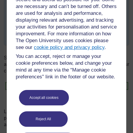
des aspects de votre préparation qui peuvent être
are necessary and can’t be turned off. Others
modulés de manière à répondre aux besoins de
are used for analysis and performance,
chacun.
displaying relevant advertising, and tracking
A côté de chaque aspect qui peut être modulé,
your activities for personalisation and service
indiquez comment il peut être modulé et quels sont
improvement. For more information on how
les effets escomptés.
The Open University uses cookies please
see our
cookie policy and privacy policy
.
You can accept, reject or manage your
Selon Dickinson et Wright (1993, p. 3), l’enseignant peut
cookie preferences below, and change your
agir sur plusieurs aspects de la leçon et sa préparation pour
mind at any time via the “Manage cookie
contribuer à la différenciation pédagogique :
preferences” link in the footer of our website.
Accept all cookies
Le plus souvent, les contenus sont fixés par les
programmes nationaux et ne peuvent donc pas être
Reject All
adaptés.