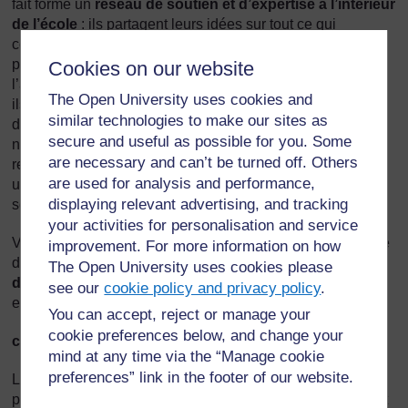
fait formé un
réseau de soutien et d’expertise à l’intérieur
de l’école
: ils partagent leurs idées sur tout ce qui
concerne l’inclusion des enfants handicapés, que ce soit
pour l’accès physique aux divers bâtiments ou l’accès à
Cookies on our website
l’apprentissage, ils se donnent des conseils mutuellement,
The Open University uses cookies and
ils partagent et mutualisent leurs idées sur le matériel
similar technologies to make our sites as
didactique. Ils s’accordent pour développer ensemble de
secure and useful as possible for you. Some
nouvelles compétences en travaillant ensemble sur les
are necessary and can’t be turned off. Others
ressources que la directrice recommande. Ils forment donc
are used for analysis and performance,
une communauté de pratique qui ne peut qu’apporter un
displaying relevant advertising, and tracking
soutien à chacun.
your activities for personalisation and service
Vous aurez aussi remarqué qu’ils ont identifié la possibilité
improvement. For more information on how
de former un
réseau de soutien et d’expertise avec
The Open University uses cookies please
d’autres écoles
, en particulier en faisant appel aux
see our
cookie policy and privacy policy
.
enseignants spécialisés des écoles spécialisées voisines.
You can accept, reject or manage your
cookie preferences below, and change your
c.
La communauté source de soutien
mind at any time via the “Manage cookie
preferences” link in the footer of our website.
La création de réseaux à l’extérieur de l’école ne se limite
pas à d’autres écoles. Il existe d’autres organismes qui ont