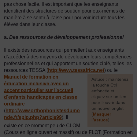
pas chose facile. Il est important que les enseignants
identifient des structures de soutien pour eux-mêmes de
manière à se sentir à l’aise pour pouvoir inclure tous les
élèves dans leur classe.
a.
Des ressources de développement professionnel
Il existe des ressources qui permettent aux enseignants
d’accéder à des moyens de développer leurs compétences
professionnelles et qui apportent un soutien ciblé, telles les
ressources TESSA (
http://www.tessafrica.net
) ou le
Manuel de formation en
[
Astuce : maintenez
éducation inclusive avec un
la touche Ctrl
accent particulier sur l’accueil
enfoncée et
cliquez sur un lien
d’enfants handicapés en classe
pour l’ouvrir dans
ordinaire
un nouvel onglet
(
http://www.orthophonistesdumo
(
Masquer
nde.fr/
spip.php?article99
). Il
l’astuce
)
existe en ce moment peu de CLOM
]
(Cours en ligne ouvert et massif) ou de FLOT (Formation en