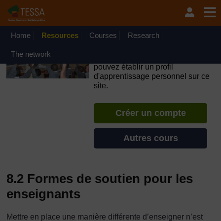
Passer au contenu principal
OpenLearn Create will be unavailable on Wednesday 12
August 2026 from 8am to 10.30am (GMT) due to routine
maintenance.
Home
Resources
Courses
Research
TESSA - Madagascar
The network
Si vous créez un compte, vous
pouvez établir un profil
d'apprentissage personnel sur ce
site.
Créer un compte
Autres cours
8.2 Formes de soutien pour les
enseignants
Mettre en place une manière différente d’enseigner n’est