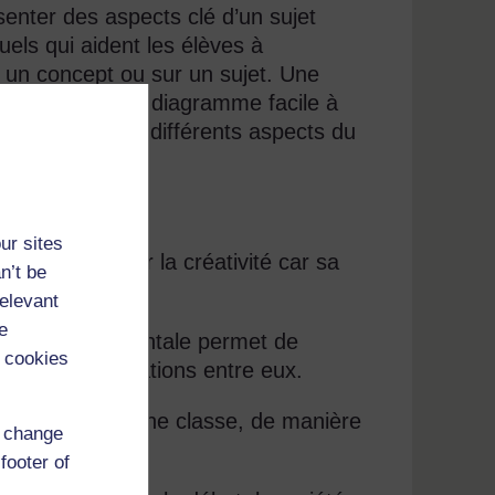
enter des aspects clé d’un sujet
uels qui aident les élèves à
ur un concept ou sur un sujet. Une
ormations en un diagramme facile à
tendances entre différents aspects du
ur sites
tez encourager la créativité car sa
n’t be
relevant
e
 une carte mentale permet de
 cookies
me et leurs relations entre eux.
déjà fait avec une classe, de manière
d change
footer of