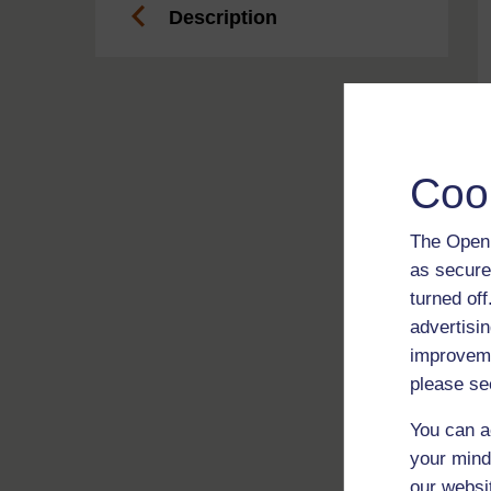
Description
Coo
The Open 
as secure
turned of
advertisin
improveme
please se
You can a
your mind
our websi