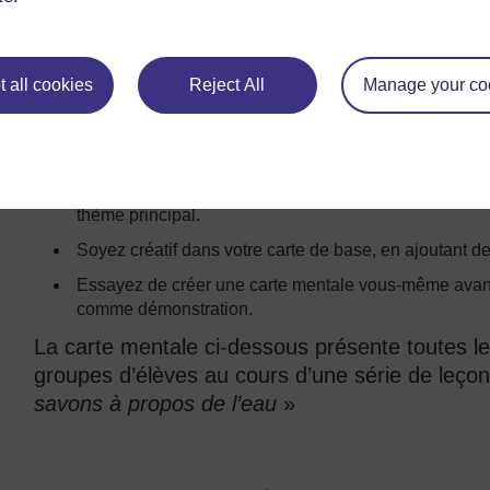
Utilisez les cartes mentales lorsque vous souha
l’expérimentation et la réflexion en groupe dans
Comment créer une carte mentale
 all cookies
Reject All
Manage your co
Commencez par dessiner une case au centre d’une feui
sujet principal que vous allez représenter.
Dessinez des branches à partir de la case principal
thème principal.
Soyez créatif dans votre carte de base, en ajoutant 
Essayez de créer une carte mentale vous-même avant de
comme démonstration.
La carte mentale ci-dessous présente toutes l
groupes d’élèves au cours d’une série de leçon
savons à propos de l’eau
»