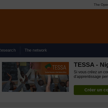
The Open
Research
The network
TESSA - Ni
Si vous créez un com
d'apprentissage pers
Créer un c