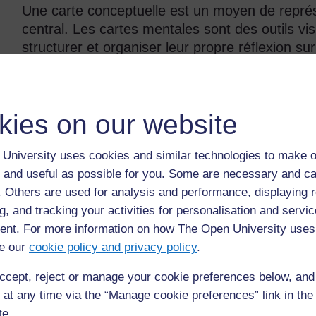
Une carte conceptuelle est un moyen de représ
central. Les cartes mentales sont des outils vis
structurer et organiser leur propre réflexion s
carte mentale réduit une grande quantité d’inf
comprendre et qui montre les relations et les 
sujet.
kies on our website
Quand utiliser une carte mentale
University uses cookies and similar technologies to make o
Une carte mentale est utile lorsque vous souhai
 and useful as possible for you. Some are necessary and ca
structure facilite la réflexion libre.
f. Others are used for analysis and performance, displaying 
g, and tracking your activities for personalisation and servic
Quand vous essayez de résoudre un problème,
nt. For more information on how The Open University uses
souligner plus facilement les aspects du problè
e our
cookie policy and privacy policy
.
Une carte mentale permet de réviser le travail 
ccept, reject or manage your cookie preferences below, an
rapide et organisée.
 at any time via the “Manage cookie preferences” link in the 
te.