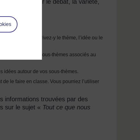
itez encourager le débat, la variété,
 la classe.
okies
lle de papier. Ecrivez-y le thème, l’idée ou le
e, qui mènent à des sous-thèmes associés au
des idées autour de vos sous-thèmes.
 le faire en classe. Vous pourriez l’utiliser
es informations trouvées par des
s sur le sujet «
Tout ce que nous