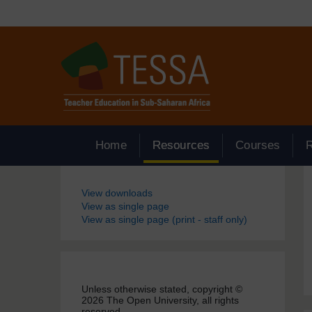
Passer au contenu principal
Home
Resources
Courses
Blocs
View downloads
View as single page
View as single page (print - staff only)
Unless otherwise stated, copyright ©
2026 The Open University, all rights
reserved.