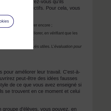
ctivement, assurez-vous qu’ils
tiles et constructifs. Pour cela, vous
okies
 comment les améliorer encore ;
a manière de les améliorer, en vérifiant que les
e manière positive ;
s qu’ils ont trouvés utiles. L’
évaluation pour
pour améliorer leur travail. C'est-à-
ouvrirez peut-être des idées fausses
 style de ce que vous avez enseigné si
ils se trouvent en ce moment et celui
un groupe d’élèves, vous pouvez, en