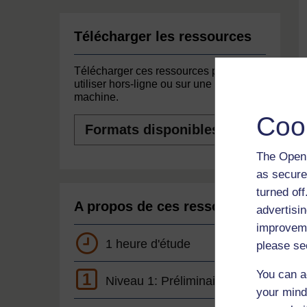
Télécharger les ressources
Télécharger ces ressources pour les
utiliser hors-ligne ou sur une autre
machine.
Coo
Formats
disponibles
The Open 
as secure
turned of
A propos de ces ressources
advertisin
improveme
1 heure d'étude
please se
You can a
1
Niveau 1: Préliminaire
your mind