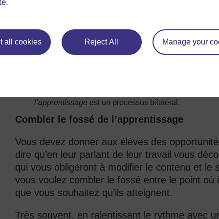
te.
parlez aux élèves de ce qu’ils apprennent effe
trouvent vos commentaires évaluatifs à la fois u
devez :
 all cookies
Reject All
Manage your co
identifier les points forts des élèves et leur suggérer
être clair quant aux points faibles et être positif sur l
élèves comprennent et qu’ils reçoivent vos conseils d
demander aux élèves des exemples de vos commentaire
l’apprentissage
est un processus bilatéral.
Combler le fossé de l’apprentissage
Vous devez donner aux élèves des opportunités 
dire qu’en leur parlant de leur travail vous déc
qui vous obligeront à modifier le contenu et le
vous voulez combler le fossé entre le point où 
que vous souhaitez qu’ils atteignent.
Très souvent, en ralentissant le rythme avec 