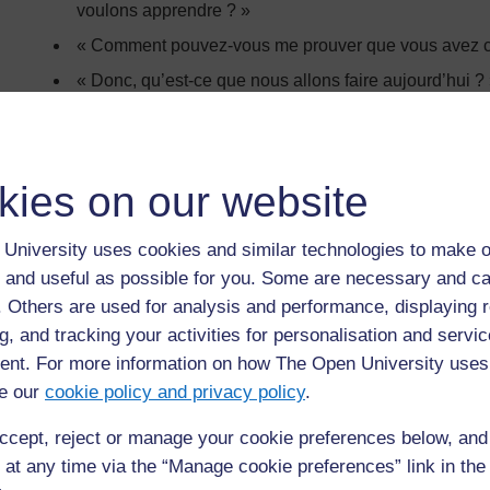
voulons apprendre ? »
« Comment pouvez-vous me prouver que vous avez com
« Donc, qu’est-ce que nous allons faire aujourd’hui ?
Leurs réponses vous permettront de savoir s’il
apprendre avant de commencer. Donnez-leur le 
signification de vos résultats d’apprentissage.
kies on our website
Ils savent où ils se trouvent actuellement 
University uses cookies and similar technologies to make o
Pour aider les élèves à s’améliorer, vous et eu
 and useful as possible for you. Some are necessary and ca
leurs connaissances. Votre rôle est d’être sens
f. Others are used for analysis and performance, displaying 
votre enquête sur l’état actuel de connaissan
g, and tracking your activities for personalisation and servic
et comportements indélicats peuvent nuire à la
nt. For more information on how The Open University uses
motivation et à leur enthousiasme.
e our
cookie policy and privacy policy
.
ccept, reject or manage your cookie preferences below, an
Remémorez-vous les enseignants qui ont nui à 
 at any time via the “Manage cookie preferences” link in the 
votre enthousiasme, et n’imitez pas leur comp