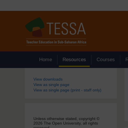
Passer au contenu principal
Home
Resources
Courses
Blocs
View downloads
View as single page
View as single page (print - staff only)
Unless otherwise stated, copyright ©
2026 The Open University, all rights
reserved.