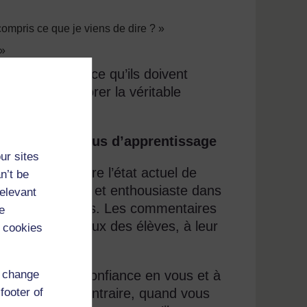
pris ce que je viens de dire ? »
 »
s comprennent ce qu’ils doivent
temps d’explorer la véritable
dans le processus d’apprentissage
ur sites
x devez connaître l’état actuel de
n’t be
ible, constructif et enthousiaste dans
relevant
ces de vos élèves. Les commentaires
e
 confiance en eux des élèves, à leur
 cookies
d change
votre propre confiance en vous et à
footer of
ortement. Au contraire, quand vous