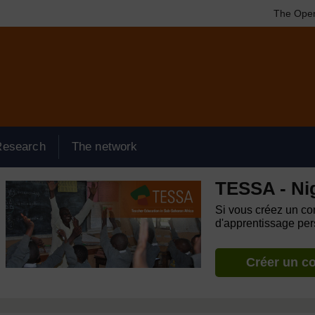
The Open
Research
The network
TESSA - Ni
Si vous créez un com
d'apprentissage pers
Créer un c