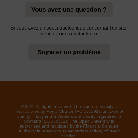
Vous avez une question ?
Si vous avez un souci quelconque concernant ce site,
veuillez nous contacter ici
Signaler un problème
©2024. All rights reserved. The Open University is
incorporated by Royal Charter (RC 000391), an exempt
charity in England & Wales and a charity registered in
Scotland (SC 038302). The Open University is
authorised and regulated by the Financial Conduct
Authority in relation to its secondary activity of credit
broking.