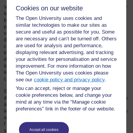
Cookies on our website
Vous pourriez donner des rôles à vos élèves et leur donner
le temps de réfléchir à la petite scène qu’ils vont jouer ou
The Open University uses cookies and
bien simplement leur demander de le faire sans
similar technologies to make our sites as
préparation. Vous devrez essayer les deux méthodes pour
secure and useful as possible for you. Some
voir quels sont leurs avantages respectifs. Vous pourriez
are necessary and can’t be turned off. Others
demander à un seul groupe de jouer devant le reste de la
are used for analysis and performance,
classe, ou bien vous pourriez laisser toute la classe
displaying relevant advertising, and tracking
travailler à la fois, en petits groupes (aucun groupe n’aura
your activities for personalisation and service
de public). Vous pourriez répartir vos élèves en groupes et
improvement. For more information on how
leur demander de choisir eux-mêmes leurs rôles avant de
leur donner le temps d’explorer la manière de résoudre le
The Open University uses cookies please
conflit.
see our
cookie policy and privacy policy
.
You can accept, reject or manage your
Si vous avez une classe à grand effectif ou une petite salle
cookie preferences below, and change your
de classe, vous devrez peut-être autoriser certains groupes
mind at any time via the “Manage cookie
à travailler dehors. Ces élèves doivent être conscients de
preferences” link in the footer of our website.
leurs responsabilités, être raisonnables et ne pas gêner les
autres classes qui travaillent, mais bien entendu pendant
l’activité vous circulerez et vous leur apporterez votre
Accept all cookies
soutien. Vous devrez réfléchir au type de retour que les