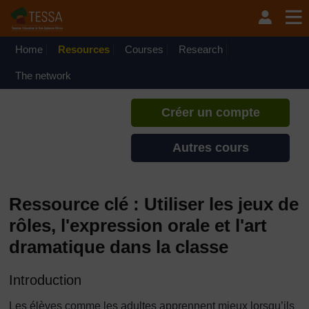
Passer au contenu principal
TESSA - Niger
Si vous créez un compte, vous
pouvez établir un profil
Home
Resources
Courses
Research
d'apprentissage personnel sur ce
site.
The network
Créer un compte
Autres cours
Ressource clé : Utiliser les jeux de
rôles, l'expression orale et l'art
dramatique dans la classe
Introduction
Les élèves comme les adultes apprennent mieux lorsqu’ils