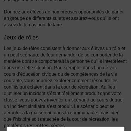
Donnez aux élèves de nombreuses opportunités de parler
en groupe de différents sujets et assurez-vous qu’ils ont
assez de temps pour le faire.
Jeux de rôles
Les jeux de rôles consistent à donner aux élèves un rôle et
un petit scénario, de leur demander de se comporter de la
manière dont se comporterait la personne qu’ils interprètent
dans une telle situation. Par exemple, dans l’un de vos
cours d’éducation civique ou de compétences de la vie
courante, vous pourriez explorer comment résoudre les
conflits qui éclatent dans la cour de récréation. Au lieu
d’utiliser un incident s’étant réellement produit dans votre
classe, vous pouvez inventer un scénario au cours duquel
un incident similaire s’est produit. Le scénario peut se
dérouler à la maison ou dans la communauté, mais bien
que l’histoire soit détachée de la cour de récréation, les
problèmes restent les mêmes.