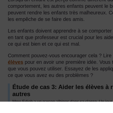
comportement, les autres enfants peuvent le b
peuvent rendre les enfants très malheureux. Cel
les empêche de se faire des amis.
Les enfants doivent apprendre à se comporter l
en tant que professeur est crucial pour les aid
ce qui est bien et ce qui est mal.
Comment pouvez-vous encourager cela ? Lir
élèves
pour en avoir une première idée. Vous 
que vous pouvez utiliser. Essayez de les appliq
ce que vous avez eu des problèmes ?
Étude de cas 3: Aider les élèves à 
autres
Mme Edjoh a un garçon albinos dans sa classe. Un jour, el
moquaient de lui. Après la classe, elle leur a demandé:
comportées comme cela ? ». Elle leur a demandé comment