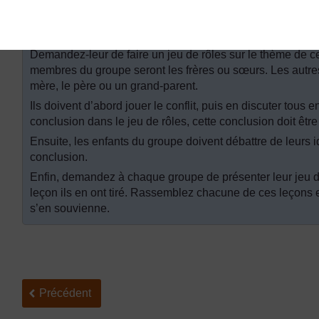
Demandez à chacun d’entre eux d’imaginer deux frères o
goûts sont opposés. Demandez-leur d’imaginer un conflit
frères ou sœurs.
Demandez-leur de faire un jeu de rôles sur le thème de ce
membres du groupe seront les frères ou sœurs. Les autres
mère, le père ou un grand-parent.
Ils doivent d’abord jouer le conflit, puis en discuter tous 
conclusion dans le jeu de rôles, cette conclusion doit être
Ensuite, les enfants du groupe doivent débattre de leurs id
conclusion.
Enfin, demandez à chaque groupe de présenter leur jeu de 
leçon ils en ont tiré. Rassemblez chacune de ces leçons 
s’en souvienne.
Précédent
Précédent