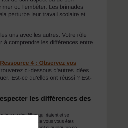
rimer ou l'embêter. Les brimades
a perturbe leur travail scolaire et
es uns avec les autres. Votre rôle
er à comprendre les différences entre
e
Ressource 4 : Observez vos
trouverez ci-dessous d’autres idées
uer. Est-ce qu’elles ont réussi ? Est-
respecter les différences des
le a vu des filles qui riaient et se
 « Pourquoi est-ce que vous vous êtes
 elles se sentiraient si quelqu’un se