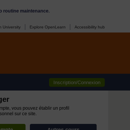
o routine maintenance.
 University
Explore OpenLearn
Accessibility hub
Inscription/Connexion
ger
pte, vous pouvez établir un profil
onnel sur ce site.
ompte
Autres cours