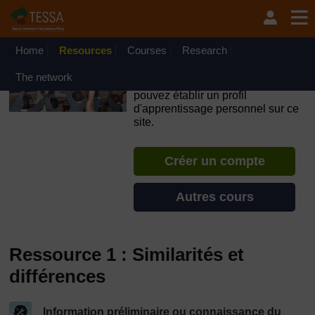
Passer au contenu principal
OpenLearn Create will be unavailable on Wednesday 12
August 2026 from 8am to 10.30am (GMT) due to routine
maintenance.
Home
Resources
Courses
Research
TESSA - Niger
The network
Si vous créez un compte, vous
pouvez établir un profil
d'apprentissage personnel sur ce
site.
Créer un compte
Autres cours
Ressource 1 : Similarités et
différences
Information préliminaire ou connaissance du