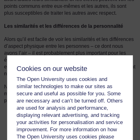
points communs entre eux-mêmes et les autres, ils sont
plus susceptibles de traiter les autres avec respect.
Les similarités et les différences de la personnalité
Alors qu’il est facile de voir les similarités et les différences
d’aspect physique entre les personnes – ce dont nous
avons l’air – il est probablement plus important pour les
élèves de comprendre les similarités et les différences
entre les personnalités – comment nous pensons, comment
Cookies on our website
nous ressentons les choses et comment nous comportons.
The Open University uses cookies and
similar technologies to make our sites as
Nos opinions et ce que nous ressentons influencent la
secure and useful as possible for you. Some
manière dont nous nous comportons avec les autres. Cela
peut se résumer comme suit :
are necessary and can’t be turned off. Others
are used for analysis and performance,
Les « opinions » sont ce que pensent les gens à
displaying relevant advertising, and tracking
propos des choses – ils aiment ou n'aiment pas
your activities for personalisation and service
quelque chose, sont d'accord ou pas d'accord avec
improvement. For more information on how
quelque chose. Les différences d’opinion peuvent
The Open University uses cookies please