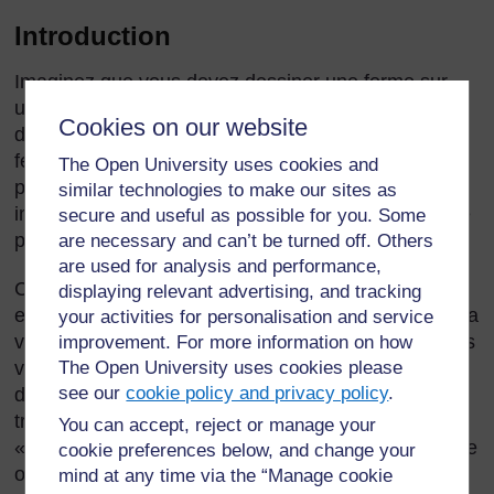
Introduction
Imaginez que vous devez dessiner une forme sur
une feuille de papier ; cette forme pourra être
Cookies on our website
découpée et pliée pour former un cube. Sur la
feuille, vous allez dessiner les six carrés qui seront
The Open University uses cookies and
pliés pour créer les six faces du cube. Pouvez-vous
similar technologies to make our sites as
imaginer la forme que vous dessineriez sur la feuille
secure and useful as possible for you. Some
pour créer le cube ?
are necessary and can’t be turned off. Others
are used for analysis and performance,
Cela n’est pas facile à faire, car cet exercice mental
displaying relevant advertising, and tracking
exige deux aptitudes mathématiques importantes : la
your activities for personalisation and service
visualisation mentale (le fait de pouvoir « voir » dans
improvement. For more information on how
The Open University uses cookies please
votre esprit une image mathématique en deux
see our
cookie policy and privacy policy
.
dimensions (2D) ou en trois dimensions (3D)) et la
transformation mentale (le fait de pouvoir
You can accept, reject or manage your
« manipuler » ou modifier cette image d’une manière
cookie preferences below, and change your
ou d’une autre).
mind at any time via the “Manage cookie