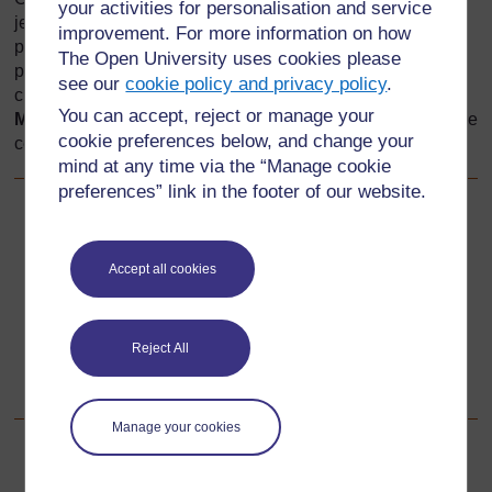
your activities for personalisation and service
jeu de société lorsque les joueurs peuvent déplacer leur
improvement. For more information on how
pion vers la fin du jeu après avoir jeté les dés. La première
The Open University uses cookies please
personne à atteindre la fin est le gagnant. Parmi ces jeux,
see our
cookie policy and privacy policy
.
citons « Le jeu de l’oie » et les « Petits chevaux » (voir
You can accept, reject or manage your
Module 1, Section 1, Ressource 2
pour avoir les règles de
cookie preferences below, and change your
ces jeux).
mind at any time via the “Manage cookie
preferences” link in the footer of our website.
Précédent
Précédent
Accept all cookies
Ressource 2 : 11 réseaux pour un cube
Suivant
Suivant
Reject All
Ressource 4 : Réseau de dés numérotés
Manage your cookies