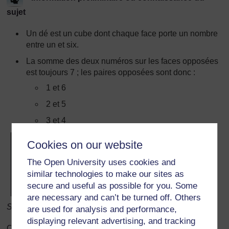
sujet
Un dé est un cube dont chaque face porte un nombre
entre un et six.
La somme des deux numéros sur les faces opposées
est toujours 7 ; les paires opposées sont donc :
1 et 6
2 et 5
3 et 4
Cookies on our website
The Open University uses cookies and
similar technologies to make our sites as
secure and useful as possible for you. Some
are necessary and can’t be turned off. Others
Source: Dice, Wikipedia, Website
are used for analysis and performance,
displaying relevant advertising, and tracking
On peut utiliser des dés seuls pour jouer, ou bien avec un