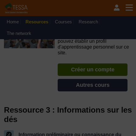
Passer au contenu principal
OpenLearn Create will be unavailable on Wednesday 12
August 2026 from 8am to 10.30am (GMT) due to routine
maintenance.
Home
Resources
Courses
Research
TESSA - Niger
The network
Si vous créez un compte, vous
pouvez établir un profil
d'apprentissage personnel sur ce
site.
Créer un compte
Autres cours
Ressource 3 : Informations sur les
dés
Information préliminaire ou connaissance du