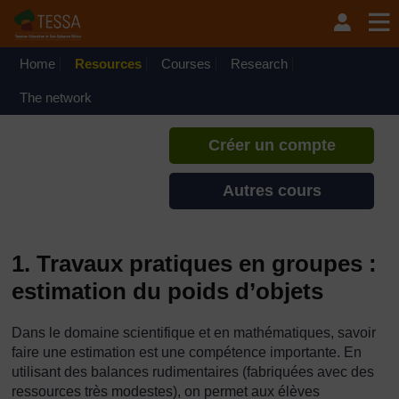
Passer au contenu principal
TESSA - Niger
Si vous créez un compte, vous
pouvez établir un profil
Home
Resources
Courses
Research
d'apprentissage personnel sur ce
site.
The network
Créer un compte
Autres cours
1. Travaux pratiques en groupes :
estimation du poids d’objets
Dans le domaine scientifique et en mathématiques, savoir
faire une estimation est une compétence importante. En
utilisant des balances rudimentaires (fabriquées avec des
ressources très modestes), on permet aux élèves