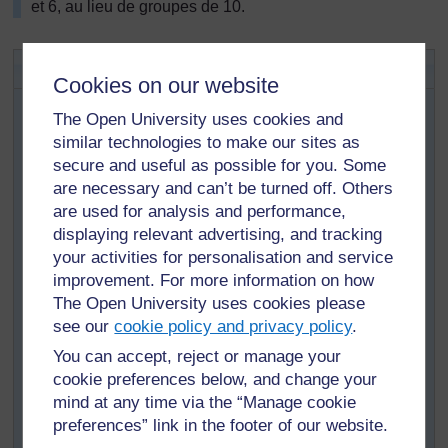
et 6, au lieu de groupes de 10.
Activité 1 : Comparer les poids
Cookies on our website
Vous aurez besoin de cinq balances rudimentaires (voir
The Open University uses cookies and
la
Ressource 1
) pour réaliser cette activité et cinq
similar technologies to make our sites as
ensembles d’objets courants – pierres, balles, boîtes de
secure and useful as possible for you. Some
conserve, bouchons, etc. - que les élèves pèseront sur
are necessary and can’t be turned off. Others
les balances. Vous pouvez collecter ces objets tout
autour de l’école. Ecrivez au tableau les instructions
are used for analysis and performance,
pour les élèves (voir la
Ressource 2 : Instructions aux
displaying relevant advertising, and tracking
élèves pour estimer et comparer les poids
) et montrez
your activities for personalisation and service
à toute la classe ce que vous voulez qu’ils fassent en
improvement. For more information on how
prenant deux objets au hasard.
The Open University uses cookies please
see our
cookie policy and privacy policy
.
Donnez deux objets à deux élèves et demandez-
leur de faire une estimation de quel objet est le
You can accept, reject or manage your
plus lourd.
cookie preferences below, and change your
mind at any time via the “Manage cookie
Demandez maintenant à un élève de tester son
preferences” link in the footer of our website.
idée en plaçant les objets sur le plateau de la