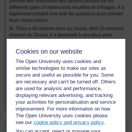
prendre des notes/faire des dessins portant sur les
différents types d'impressions visuelles et d'images. Il a
également préparé une liste de questions pour orienter
leurs observations.
M. Télou a 60 enfants dans sa classe, dont 10 viennent
d'arriver du Ghana. Il a demandé à ses deux amis
retraités multilingues de l’aider dans sa tâche. L'un
d'entre eux parle l’Akan, la langue des enfants
Cookies on our website
ghanéens. La classe a été divisée en trois groupes.
The Open University uses cookies and
Les amis de M. Télou ont participé aux débats de la
similar technologies to make our sites as
classe ainsi qu'aux activités de dessin et d'écriture qui
secure and useful as possible for you. Some
ont suivi. A la fin de la semaine les trois hommes ont
are necessary and can’t be turned off. Others
conclu que les enfants étaient plus conscients des
are used for analysis and performance,
différentes manières dont l’information pouvait être
présentée en différentes langues, et plusieurs enfants
displaying relevant advertising, and tracking
paraissaient plus intéressés à la lecture et à l'écriture
your activities for personalisation and service
qu'auparavant.
improvement. For more information on how
The Open University uses cookies please
see our
cookie policy and privacy policy
.
Activité clé : Enseignes de lecture
You can accept, reject or manage your