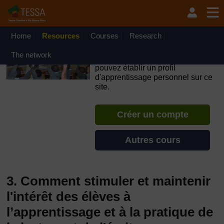
Passer au contenu principal
OpenLearn Create will be unavailable on Wednesday 12
August 2026 from 8am to 10.30am (GMT) due to routine
maintenance.
Home
Resources
Courses
Research
TESSA - Niger
The network
Si vous créez un compte, vous
pouvez établir un profil
d'apprentissage personnel sur ce
site.
Créer un compte
Autres cours
3. Comment stimuler et maintenir
l'intérêt des élèves à
l’apprentissage et à la pratique de