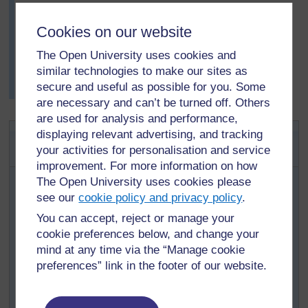
Au cours des deux semaines suivantes, Mlle Kodjo a
Cookies on our website
demandé à chaque groupe de partager son histoire
avec le reste de la classe. Ensuite, la classe a
The Open University uses cookies and
déterminé pour quelles raisons ces histoires étaient
similar technologies to make our sites as
écrites. Mlle Kodjo a été très surprise de la variété des
secure and useful as possible for you. Some
histoires.
are necessary and can’t be turned off. Others
are used for analysis and performance,
Activité clé : Création d'une
displaying relevant advertising, and tracking
histoire originale
your activities for personalisation and service
improvement. For more information on how
Demandez aux élèves de réfléchir à des problèmes au
The Open University uses cookies please
sein de leur famille, de l'école ou de la communauté qui
see our
cookie policy and privacy policy
.
influencent la façon dont les personnes agissent envers
You can accept, reject or manage your
les autres. Les problèmes vont de ceux de tous les jours,
cookie preferences below, and change your
comme la paresse, à des questions plus sérieuses
mind at any time via the “Manage cookie
comme le VIH-SIDA. Vous pouvez les aider en décrivant
preferences” link in the footer of our website.
des situations fréquentes liées à certains types de
comportements, mais soyez attentif ou attentive aux
situations personnelles des enfants de la classe. Vous