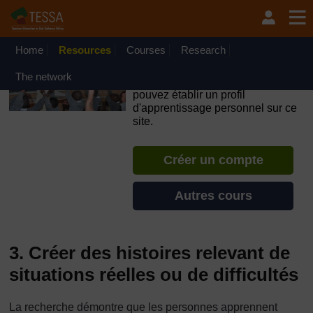
Passer au contenu principal
OpenLearn Create will be unavailable on Wednesday 12
August 2026 from 8am to 10.30am (GMT) due to routine
maintenance.
Home
Resources
Courses
Research
TESSA - Niger
The network
Si vous créez un compte, vous
pouvez établir un profil
d'apprentissage personnel sur ce
site.
Créer un compte
Autres cours
3. Créer des histoires relevant de
situations réelles ou de difficultés
La recherche démontre que les personnes apprennent