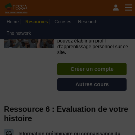
Passer au contenu principal
OpenLearn Create will be unavailable on Wednesday 12
August 2026 from 8am to 10.30am (GMT) due to routine
maintenance.
Home
Resources
Courses
Research
TESSA - Niger
The network
Si vous créez un compte, vous
pouvez établir un profil
d'apprentissage personnel sur ce
site.
Créer un compte
Autres cours
Ressource 6 : Evaluation de votre
histoire
Information préliminaire ou connaissance du