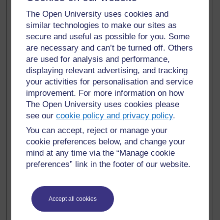
The Open University uses cookies and
similar technologies to make our sites as
secure and useful as possible for you. Some
Comment le savez-vous ?
are necessary and can’t be turned off. Others
are used for analysis and performance,
displaying relevant advertising, and tracking
your activities for personalisation and service
improvement. For more information on how
Est-ce que l'histoire a transmis son message de
The Open University uses cookies please
manière claire ?
see our
cookie policy and privacy policy
.
You can accept, reject or manage your
cookie preferences below, and change your
mind at any time via the “Manage cookie
Comment le savez-vous ?
preferences” link in the footer of our website.
Accept all cookies