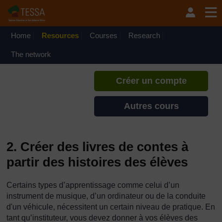
Passer au contenu principal
TESSA - Niger
Si vous créez un compte, vous
pouvez établir un profil
Home
Resources
Courses
Research
d'apprentissage personnel sur ce
site.
The network
Créer un compte
Autres cours
2. Créer des livres de contes à
partir des histoires des élèves
Certains types d’apprentissage comme celui d’un
instrument de musique, d’un ordinateur ou de la conduite
d'un véhicule, nécessitent un certain niveau de pratique. En
tant qu’instituteur, vous devez donner à vos élèves des