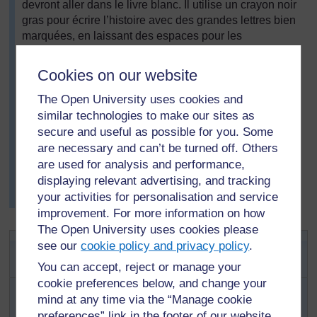
devront aller dans le livre blanc. Il utilise un crayon noir
gras pour écrire l’histoire avec des grandes lettres bien
marquées, en laissant des espaces pour les
illustrations.
En classe, il met le livre de manière à ce que tous les
Cookies on our website
élèves le voient bien, et lit l’histoire avec eux. Il discute
The Open University uses cookies and
du genre d’images qui pourraient être placées sur
similar technologies to make our sites as
chaque page. Il donne des morceaux de papier à
secure and useful as possible for you. Some
chaque groupe de deux élèves et deux paires d’entre
are necessary and can’t be turned off. Others
eux illustrent chacune des 15 pages.
are used for analysis and performance,
Il demande aux élèves de trouver la page appropriée
displaying relevant advertising, and tracking
pour chaque image et il les aide à les coller dans le
your activities for personalisation and service
livre.
improvement. For more information on how
The Open University uses cookies please
Activité 2: Rédiger les premiers
see our
cookie policy and privacy policy
.
brouillons et planifier les livres
You can accept, reject or manage your
cookie preferences below, and change your
Demandez aux élèves par groupe de quatre de lire
mind at any time via the “Manage cookie
les premiers brouillons de leurs histoires (ceux
preferences” link in the footer of our website.