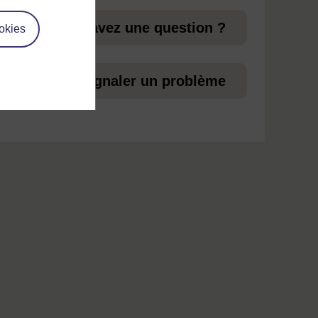
 aux
Vous avez une question ?
okies
ez
Signaler un problème