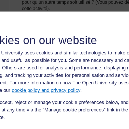
pour qu’un autre temps soit utilisé ? (Vous pouvez dé
cette activité).
Est-ce que la présentation de la lettre est correcte ?
kies on our website
Précédent
Précédent
University uses cookies and similar technologies to make o
 and useful as possible for you. Some are necessary and ca
Ressource 2 : Ecrire des lettres
f. Others are used for analysis and performance, displaying 
g, and tracking your activities for personalisation and servic
nt. For more information on how The Open University uses
e our
cookie policy and privacy policy
.
ccept, reject or manage your cookie preferences below, an
 at any time via the “Manage cookie preferences” link in the 
te.