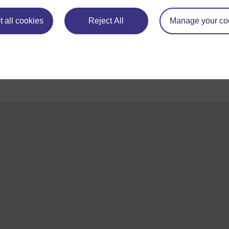
Pour de plus amples informations, référez-vous à notre foire
 all cookies
Reject All
Manage your co
questions qui peut vous fournir l'aide nécessaire.
Si vous avez un souci quelconque concernant ce site, veuill
nous contacter ici