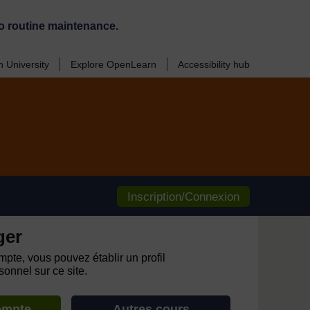
o routine maintenance.
 University
Explore OpenLearn
Accessibility hub
Inscription/Connexion
ger
pte, vous pouvez établir un profil
onnel sur ce site.
ompte
Autres cours