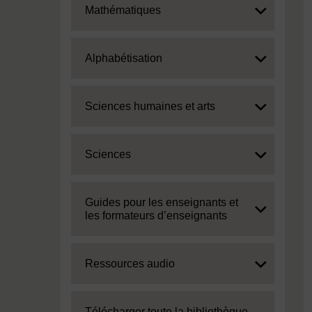
Expand
Mathématiques
Expand
Alphabétisation
Expand
Sciences humaines et arts
Expand
Sciences
Expand
Guides pour les enseignants et
les formateurs d’enseignants
Expand
Ressources audio
Expand
Télécharger toute la bibliothèque