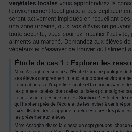
végétales locales
vous approfondirez la cons
l'environnement local grâce à des déplacements 
seront activement impliqués en recueillant des 
une zone urbaine, ou si vos élèves ne peuvent p
toute sécurité, vous pourrez modifier l'activité
aliments au marché. Demandez aux élèves de 
végétaux et d’essayer de trouver où l'aliment 
Étude de cas 1 : Explorer les ress
Mme Assogba enseigne à l'École Primaire publique de K
ses élèves comprennent mieux leur propre environnement 
informations sur l'expertise locale et la connaissance d
les plantes locales, dont celles utilisées pour soigner po
connaissance des ressources,
Section 2.
Elle décide d
qui habitent près de l'école et de les inviter à venir ré
fixée. Ils décident d'apporter quelques-unes des plantes
les présenter aux élèves.
Mme Assogba divise la classe en sept groupes, chacun dev
évoque avec ses élèves l'importance de respecter les inv