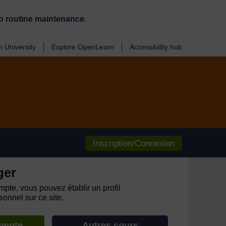
o routine maintenance.
 University
Explore OpenLearn
Accessibility hub
Inscription/Connexion
ger
pte, vous pouvez établir un profil
onnel sur ce site.
ompte
Autres cours