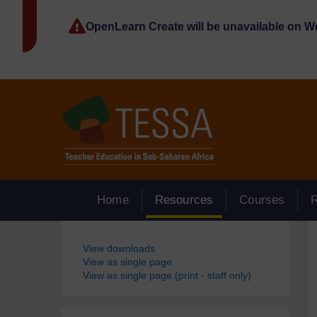
Passer au contenu principal
OpenLearn Create will be unavailable on 
Home
Resources
Courses
Blocs
View downloads
View as single page
View as single page (print - staff only)