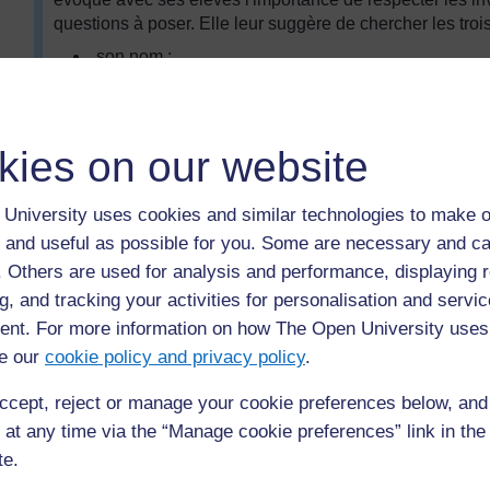
questions à poser. Elle leur suggère de chercher les tro
son nom ;
où elle pousse autour du village ;
ses propriétés alimentaires ou médicinales.
kies on our website
Puis, après avoir remercié leurs visiteurs et les avoir r
conclusions et Mme Assogba écrit ces informations au ta
University uses cookies and similar technologies to make o
Plantes que je peux trouver à côté de l'école
 and useful as possible for you. Some are necessary and ca
Cette plante est-elle cultivée ?
f. Others are used for analysis and performance, displaying 
Est-ce que j'utilise cette plante ? Et si oui, comment 
g, and tracking your activities for personalisation and servic
(Voir
Ressource 1 : Tableau de récapitulation des pla
nt. For more information on how The Open University uses
Puis ils discutent de la manière dont il faut protéger ces
e our
cookie policy and privacy policy
.
importantes pour la communauté. Ils concluent qu'il est i
pour mieux les protéger. Elles ne doivent pas non plus êtr
ccept, reject or manage your cookie preferences below, an
ne doit pas être endommagée. Mme Assogba demande enf
 at any time via the “Manage cookie preferences” link in the 
posters sur les plantes principales, qui montreront comme
te.
pousse.