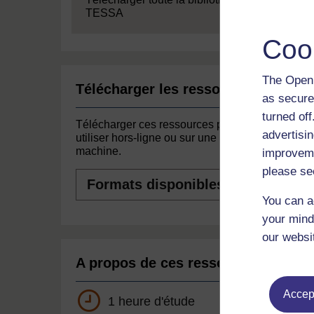
TESSA
Coo
The Open 
Télécharger les ressources
as secure
turned of
Télécharger ces ressources pour les
advertisin
utiliser hors-ligne ou sur une autre
machine.
improveme
please se
Formats
disponibles
You can a
your mind
our websi
A propos de ces ressources
Accept
1 heure d'étude