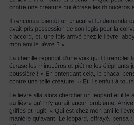
contre une créature qui écrase les rhinocéros e
Il rencontra bientôt un chacal et lui demanda de 
avait pris possession de son logis pour la conva
d'accord, et, une fois arrivé chez le lièvre, abo
mon ami le lièvre ? »
La chenille répondit d'une voix qui fit trembler l
écrase les rhinocéros et piétine les éléphants j
poussière ! » En entendant cela, le chacal pens
contre une telle créature. » Et il s'enfuit à tou
Le lièvre alla alors chercher un léopard et il le
au lièvre qu'il n'y aurait aucun problème. Arrivé
griffes et rugit: « Qui est chez mon ami le lièv
manière qu'avant. Le léopard, effrayé, pensa : 
éléphants, je ne veux même pas penser à ce qu'