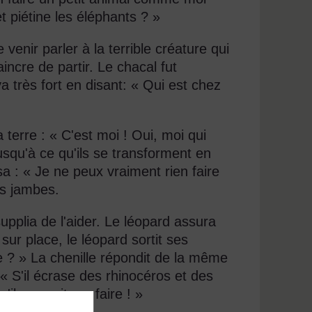
t piétine les éléphants ? »
venir parler à la terrible créature qui
incre de partir. Le chacal fut
ya très fort en disant: « Qui est chez
a terre : « C'est moi ! Oui, moi qui
usqu'à ce qu'ils se transforment en
a : « Je ne peux vraiment rien faire
tes jambes.
 supplia de l'aider. Le léopard assura
 sur place, le léopard sortit ses
re ? » La chenille répondit de la même
« S'il écrase des rhinocéros et des
il pourrait me faire ! »