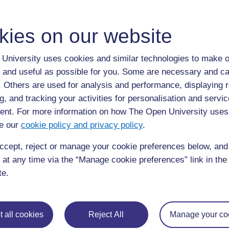
Puis le lièvre alla chercher le rhinocéros. « Au
des bêtes », gronda le rhinocéros. Le rhinocéros 
kies on our website
grogna et donna des coups de patte au sol ave
rhinocéros demanda qui était à l'intérieur et en
University uses cookies and similar technologies to make o
chenille, il pensa : « Comment, il dit qu'il peut
 and useful as possible for you. Some are necessary and ca
comme l'éclair à travers la forêt.
f. Others are used for analysis and performance, displaying 
g, and tracking your activities for personalisation and servic
Le lièvre au bord de la folie essaya l'éléphant 
nt. For more information on how The Open University uses
comme les autres, lorsqu'il entendit la chenille, 
e our
cookie policy and privacy policy
.
aucune envie d'être piétiné et réduit en poussiè
ccept, reject or manage your cookie preferences below, an
À présent désespéré, le lièvre demanda à une gr
 at any time via the “Manage cookie preferences” link in the 
pouvait demander à la créature qui avait effray
te.
son logis. La grenouille sur le seuil de la porte
l'intérieur. Elle reçut la même réponse que les 
s'approcha et hurla : « Moi, qui suis la plus for
 all cookies
Reject All
Manage your co
C'est moi qui écrase ceux qui écrasent les rhin