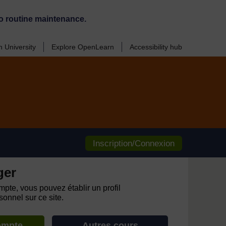
o routine maintenance.
 University
Explore OpenLearn
Accessibility hub
Inscription/Connexion
ger
pte, vous pouvez établir un profil
onnel sur ce site.
ompte
Autres cours