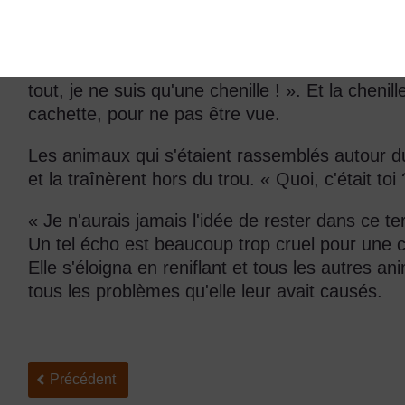
pattes ceux qui piétinent les éléphants !"
Lorsque la chenille à l'intérieur du terrier du lév
Elle sentait l'ombre de la grenouille se rappro
tout, je ne suis qu'une chenille ! ». Et la chenill
cachette, pour ne pas être vue.
Les animaux qui s'étaient rassemblés autour du 
et la traînèrent hors du trou. « Quoi, c'était toi
« Je n'aurais jamais l'idée de rester dans ce terrie
Un tel écho est beaucoup trop cruel pour une c
Elle s'éloigna en reniflant et tous les autres a
tous les problèmes qu'elle leur avait causés.
Précédent
Précédent