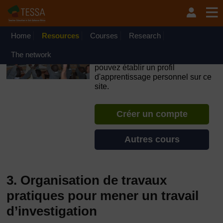
Passer au contenu principal
OpenLearn Create will be unavailable on Wednesday 12
August 2026 from 8am to 10.30am (GMT) due to routine
maintenance.
Home
Resources
Courses
Research
TESSA - Niger
The network
Si vous créez un compte, vous
pouvez établir un profil
d'apprentissage personnel sur ce
site.
Créer un compte
Autres cours
3. Organisation de travaux
pratiques pour mener un travail
d’investigation