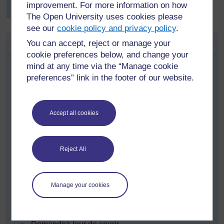
présenté leurs résultats dans des tableaux sur le mur à
improvement. For more information on how
l'aide de grandes feuilles de papier journal.
The Open University uses cookies please
see our
cookie policy and privacy policy
.
Activité clé : Qu’est-ce que l’air ?
You can accept, reject or manage your
cookie preferences below, and change your
D’abord, pulvérisez une petite quantité d'un purificateur
mind at any time via the “Manage cookie
d'air dans l'air dans un coin de votre salle de classe.
preferences” link in the footer of our website.
Dites aux élèves de lever la main quand ils peuvent le
sentir.
Demandez: « Comment est-il arrivé à votre nez ? »
Accept all cookies
Guider leur discussion vers l’idée des particules. L'air
est constitué de très petites particules qui se déplacent
sans arrêt.
Reject All
Maintenant, dites à vos élèves qu'ils vont être des
particules d'air.
Emmenez-les dehors vers un espace approprié.
Manage your cookies
Dites-leur qu'ils doivent se pétrifier lorsque vous
criez « stop ».