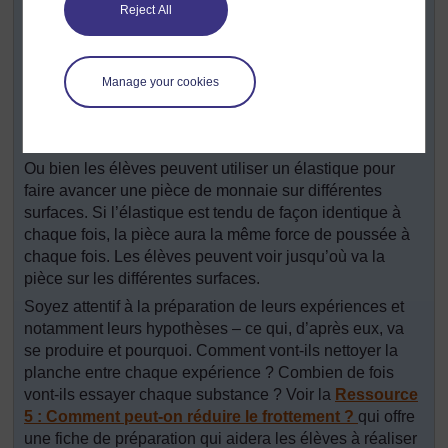
Selon l’équipement dont vous disposez :
Reject All
Les élèves peuvent utiliser une chaussure lestée (de
grosses pierres feraient parfaitement l’affaire) sur un
morceau de bois. S’ils inclinent le bois, la chaussure
Manage your cookies
glisse. Plus ils ont besoin d’incliner le bois et plus le
frottement est important. Comment change l’inclinaison
quand ils frottent différentes substances sur le bois ?
Ou bien les élèves peuvent utiliser un élastique pour
faire avancer une pièce de monnaie sur différentes
surfaces. Si l’élastique est tendu de façon identique à
chaque fois, la pièce aura la même force de poussée à
chaque fois. Les élèves peuvent voir jusqu’où va la
pièce sur les différentes surfaces.
Soyez attentif à la préparation de leurs expériences et
notamment leurs hypothèses – ce qui, d’après eux, va
se produire et pourquoi. Comment vont-ils nettoyer la
planche entre chaque expérience ? Combien de fois
vont-ils essayer chaque substance ? Voir la
Ressource
5 : Comment peut-on réduire le frottement ?
qui offre
une fiche de préparation qui aidera les élèves à réaliser