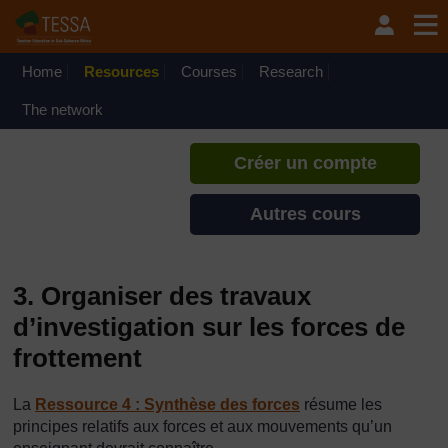
Passer au contenu principal
TESSA - Niger
Si vous créez un compte, vous
pouvez établir un profil
Home
Resources
Courses
Research
d'apprentissage personnel sur ce
site.
The network
Créer un compte
Autres cours
3. Organiser des travaux
d’investigation sur les forces de
frottement
La
Ressource 4 : Synthèse des forces
résume les
principes relatifs aux forces et aux mouvements qu’un