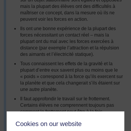
mais la plupart des élèves ont des difficultés à
maîtriser ce concept, dans la mesure où ils ne
peuvent voir les forces en action.
Ils ont une bonne expérience de la plupart des
forces nécessitant un contact réel – mais la
plupart ont du mal avec les forces exercées à
distance (par exemple l’attraction et la répulsion
des aimants et l’électricité statique).
Tous connaissent les effets de la gravité et la
plupart d’entre eux savent plus ou moins que le
« poids » correspond à la force qu’ils exercent sur
la planète et que cela changerait s’ils étaient sur
une autre planète.
Il faut approfondir le travail sur le frottement.
Certains élèves ne comprennent toujours pas
comment le frottement peut être à la fois
bénéfique et un problème.
Cookies on our website
Nous devons améliorer nos modèles de mesure de