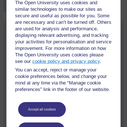
The Open University uses cookies and
force qui montrent comment mesurer efficacement les
forces.
similar technologies to make our sites as
secure and useful as possible for you. Some
are necessary and can’t be turned off. Others
Activité clé : Réduire le frottement
are used for analysis and performance,
displaying relevant advertising, and tracking
Faites travailler vos élèves en groupes (voir la
your activities for personalisation and service
Ressource clé : Travailler en groupe dans la classe)
improvement. For more information on how
pour qu’ils fassent leurs propres
[
Astuce : maintenez
The Open University uses cookies please
expériences.
la touche Ctrl
see our
cookie policy and privacy policy
.
enfoncée et
Cette expérience concerne la
cliquez sur un lien
You can accept, reject or manage your
réduction du frottement. Ecrivez
pour l’ouvrir dans
cookie preferences below, and change your
cette question au tableau :
un nouvel onglet
Quelles matières ou corps sont
mind at any time via the “Manage cookie
(
Masquer
à même de mieux réduire le
preferences” link in the footer of our website.
l’astuce
)
frottement ? Quelques idées de
]
substance à étudier sont la craie, l’huile de cuisine, la
margarine et le savon, mais laissez vos élèves essayer
Accept all cookies
leurs propres idées. (Voir la
Ressource clé :
Travail de
recherche et d'investigation en classe.
)