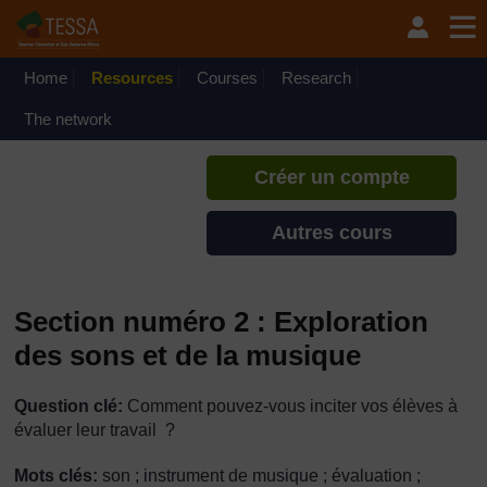
Passer au contenu principal
TESSA - Niger
Si vous créez un compte, vous
pouvez établir un profil
Home
Resources
Courses
Research
d'apprentissage personnel sur ce
site.
The network
Créer un compte
Autres cours
Section numéro 2 : Exploration
des sons et de la musique
Question clé:
Comment pouvez-vous inciter vos élèves à
évaluer leur travail ?
Mots clés:
son ; instrument de musique ; évaluation ;