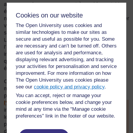
apprenons de nouveaux sons très rapidement. Vos
élèves sont capables de reconnaître un très grand
Cookies on our website
nombre de sons. Dans cette section, vous allez aider
The Open University uses cookies and
vos élèves à élargir leurs connaissances sur les
similar technologies to make our sites as
sons et sur la manière dont ils sont produits.
secure and useful as possible for you. Some
L’accent est mis sur les activités pratiques et sur
are necessary and can’t be turned off. Others
l’apprentissage actif. Jouez-vous vous-même un
are used for analysis and performance,
instrument de musique ? Où bien, connaissez-vous
displaying relevant advertising, and tracking
quelqu’un qui accepterait de venir jouer devant vos
your activities for personalisation and service
élèves ?
improvement. For more information on how
The Open University uses cookies please
Cette section explore également différentes
see our
cookie policy and privacy policy
.
méthodes permettant à vos élèves d’évaluer leur
propre travail. (Voir la
ressource clé : Evaluer
You can accept, reject or manage your
cookie preferences below, and change your
l’apprentissage
). Etre
[
Astuce :
mind at any time via the “Manage cookie
impliqué dans l’évaluation aide
maintenez la
preferences” link in the footer of our website.
les élèves à comprendre
touche Ctrl
pourquoi ils apprennent et à
enfoncée et
définir des objectifs à atteindre
cliquez sur un