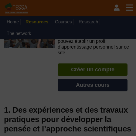
Passer au contenu principal
OpenLearn Create will be unavailable on Wednesday 12
August 2026 from 8am to 10.30am (GMT) due to routine
maintenance.
Home
Resources
Courses
Research
TESSA - Niger
The network
Si vous créez un compte, vous
pouvez établir un profil
d'apprentissage personnel sur ce
site.
Créer un compte
Autres cours
1. Des expériences et des travaux
pratiques pour développer la
pensée et l’approche scientifiques