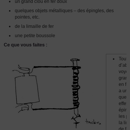
un grand clou en fer doux
quelques objets métalliques – des épingles, des
pointes, etc.
de la limaille de fer
une petite boussole
Ce que vous faites :
Tout
d’abo
voyez
grand
en fe
a un
quel
effet 
éping
les p
la lim
de fer