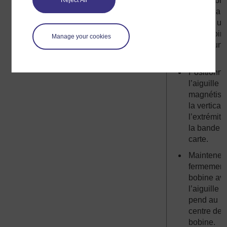
de la table
Reject All
du bureau
comme un
plongeoir 
Manage your cookies
bord d’un
piscine.
Positionn
l’aiguille
magnétisé
la vertical
l’extrémité
la bande 
carte.
Maintenez
fermement
bobine av
l’aiguille q
pend au
centre de 
bobine.