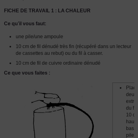
FICHE DE TRAVAIL 1 : LA CHALEUR
Ce qu’il vous faut:
une pile/une ampoule
10 cm de fil dénudé très fin (récupéré dans un lecteur
de cassettes au rebut) ou du fil à casser.
10 cm de fil de cuivre ordinaire dénudé
Ce que vous faites :
Place
deux
extré
du fil
10 c
haut 
bas d
pile e