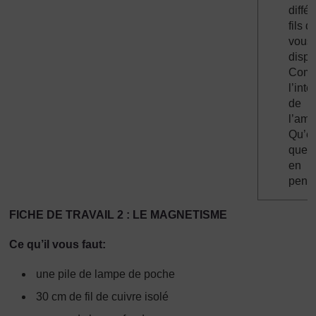
diffé
fils d
vous
dispo
Comp
l’inte
de
l’amp
Qu’es
que 
en
pens
FICHE DE TRAVAIL 2 : LE MAGNETISME
Ce qu’il vous faut:
une pile de lampe de poche
30 cm de fil de cuivre isolé