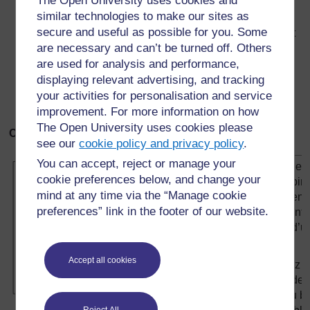
The Open University uses cookies and
électrique
certain temps le long d’un
similar technologies to make our sites as
récupéré
aimant puissant.
secure and useful as possible for you. Some
dans un jouet
are necessary and can’t be turned off. Others
ou un lecteur
are used for analysis and performance,
de cassette
cassé.
displaying relevant advertising, and tracking
your activities for personalisation and service
une punaise
improvement. For more information on how
The Open University uses cookies please
Ce que vous faites :
see our
cookie policy and privacy policy
.
You can accept, reject or manage your
Fabriquez
cookie preferences below, and change your
une bobin
mind at any time via the “Manage cookie
serrée en
preferences” link in the footer of our website.
entourant le
autour d’u
crayon.
Accept all cookies
Attachez l
bande de
carte au b