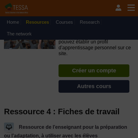
Passer au contenu principal
OpenLearn Create will be unavailable on Wednesday 12
August 2026 from 8am to 10.30am (GMT) due to routine
maintenance.
Home
Resources
Courses
Research
TESSA - Niger
The network
Si vous créez un compte, vous
pouvez établir un profil
d'apprentissage personnel sur ce
site.
Créer un compte
Autres cours
Ressource 4 : Fiches de travail
Ressource de l’enseignant pour la préparation
ou l’adaptation, à utiliser avec les élèves