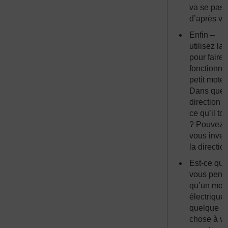
va se pass
d’après vo
Enfin –
utilisez la 
pour faire
fonctionner
petit moteu
Dans quel
direction e
ce qu’il to
? Pouvez-
vous inver
la directio
Est-ce qu
vous pens
qu’un mot
électrique
quelque
chose à vo