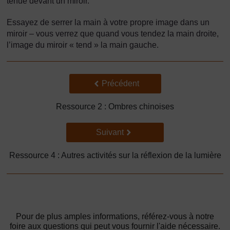
tenue devant un miroir.
Essayez de serrer la main à votre propre image dans un
miroir – vous verrez que quand vous tendez la main droite,
l’image du miroir « tend » la main gauche.
Précédent
Précédent
Ressource 2 : Ombres chinoises
Suivant
Suivant
Ressource 4 : Autres activités sur la réflexion de la lumière
Pour de plus amples informations, référez-vous à notre
foire aux questions qui peut vous fournir l'aide nécessaire.