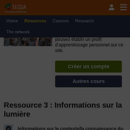
Passer au contenu principal
OpenLearn Create will be unavailable on Wednesday 12
August 2026 from 8am to 10.30am (GMT) due to routine
maintenance.
Home
Resources
Courses
Research
TESSA - Niger
The network
Si vous créez un compte, vous
pouvez établir un profil
d'apprentissage personnel sur ce
site.
Créer un compte
Autres cours
Ressource 3 : Informations sur la
lumière
Informations sur le contexte/la connaissance du