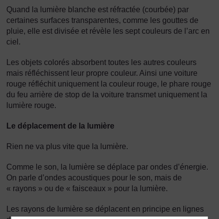
Quand la lumière blanche est réfractée (courbée) par
certaines surfaces transparentes, comme les gouttes de
pluie, elle est divisée et révèle les sept couleurs de l’arc en
ciel.
Les objets colorés absorbent toutes les autres couleurs
mais réfléchissent leur propre couleur. Ainsi une voiture
rouge réfléchit uniquement la couleur rouge, le phare rouge
du feu arrière de stop de la voiture transmet uniquement la
lumière rouge.
Le déplacement de la lumière
Rien ne va plus vite que la lumière.
Comme le son, la lumière se déplace par ondes d’énergie.
On parle d’ondes acoustiques pour le son, mais de
« rayons » ou de « faisceaux » pour la lumière.
Les rayons de lumière se déplacent en principe en lignes