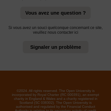
Vous avez une question ?
Si vous avez un souci quelconque concernant ce site,
veuillez nous contacter ici
Signaler un problème
©2024. All rights reserved. The Open University is
incorporated by Royal Charter (RC 000391), an exempt
charity in England & Wales and a charity registered in
Scotland (SC 038302). The Open University is
authorised and regulated by the Financial Conduct
Authority in relation to its secondary activity of credit