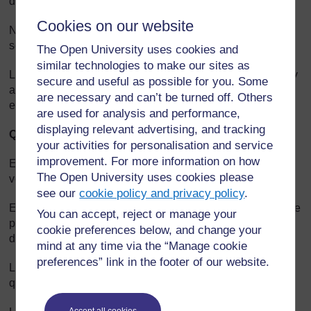
droites qui rayonnent depuis une source.
Cookies on our website
Nous voyons les objets parce que les rayons de lumière
sont renvoyés des objets (ils sont réfléchis).
The Open University uses cookies and
similar technologies to make our sites as
L’obscurité est causée par une absence de lumière. S’il n’y
secure and useful as possible for you. Some
a aucune source de lumière pour réfléchir les objets, tout
are necessary and can’t be turned off. Others
est sombre et on ne peut rien voir.
are used for analysis and performance,
displaying relevant advertising, and tracking
Qu’arrive-t-il à la lumière qui se déplace ?
your activities for personalisation and service
improvement. For more information on how
Elle passe directement à travers les objets transparents (le
The Open University uses cookies please
verre, l‘eau, le plastique transparent, etc.).
see our
cookie policy and privacy policy
.
Elle passe partiellement à travers les objets translucides (le
You can accept, reject or manage your
papier sulfurisé, les mouchoirs en papier, le verre teinté ou
cookie preferences below, and change your
dépoli, la brume et les nuages, etc.)
mind at any time via the “Manage cookie
preferences” link in the footer of our website.
La lumière est bloquée par les objets opaques – c’est ce
qui provoque les ombres.
Accept all cookies