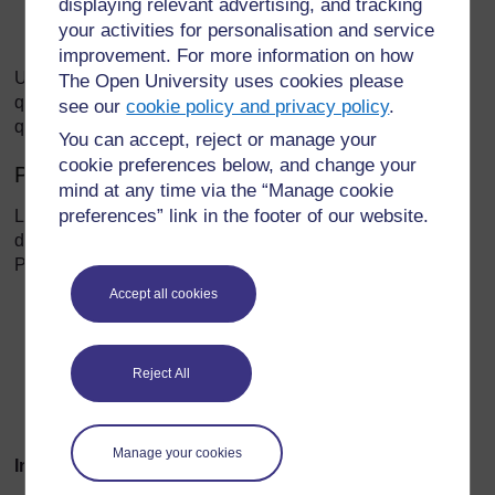
displaying relevant advertising, and tracking
Comment vais-je mesurer leur compréhension à
your activities for personalisation and service
propos des méandres ?
improvement. For more information on how
Une leçon réussie montrera que vous pouvez évaluer ce
The Open University uses cookies please
que vos élèves ont réalisé et que vous et eux savez ce
see our
cookie policy and privacy policy
.
qu’ils devront faire ensuite.
You can accept, reject or manage your
cookie preferences below, and change your
Préparer les leçons
mind at any time via the “Manage cookie
preferences” link in the footer of our website.
La préparation des leçons se concentre sur ce que vous
devez faire pour obtenir les résultats d’apprentissage.
Pensez à préparer vos leçons en trois parties. Les voici :
Accept all cookies
Introduction
Corps de la leçon
Reject All
Contrôle de l’assimilation (souvent appelé « session
plénière ») durant lequel vous et vos élèves feront le
point sur ce qui a été appris.
Manage your cookies
Introduction