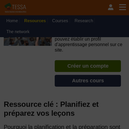
Passer au contenu principal
OpenLearn Create will be unavailable on Wednesday 12
August 2026 from 8am to 10.30am (GMT) due to routine
maintenance.
Home
Resources
Courses
Research
TESSA - Sénégal
The network
Si vous créez un compte, vous
pouvez établir un profil
d'apprentissage personnel sur ce
site.
Créer un compte
Autres cours
Ressource clé : Planifiez et
préparez vos leçons
Pourquoi la planification et la préparation sont