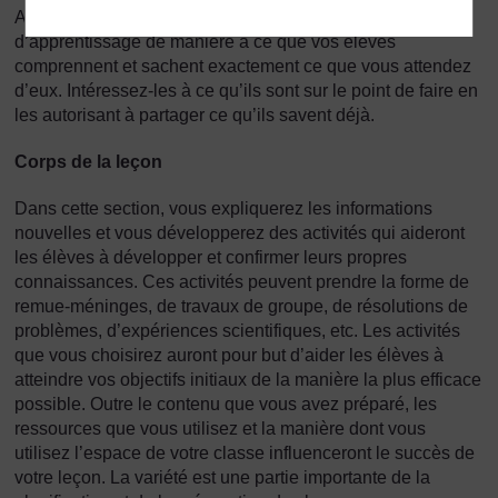
Au début d’une leçon, expliquez vos objectifs
d’apprentissage de manière à ce que vos élèves
comprennent et sachent exactement ce que vous attendez
d’eux. Intéressez-les à ce qu’ils sont sur le point de faire en
les autorisant à partager ce qu’ils savent déjà.
Corps de la leçon
Dans cette section, vous expliquerez les informations
nouvelles et vous développerez des activités qui aideront
les élèves à développer et confirmer leurs propres
connaissances. Ces activités peuvent prendre la forme de
remue-méninges, de travaux de groupe, de résolutions de
problèmes, d’expériences scientifiques, etc. Les activités
que vous choisirez auront pour but d’aider les élèves à
atteindre vos objectifs initiaux de la manière la plus efficace
possible. Outre le contenu que vous avez préparé, les
ressources que vous utilisez et la manière dont vous
utilisez l’espace de votre classe influenceront le succès de
votre leçon. La variété est une partie importante de la