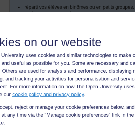
réparti vos élèves en binômes ou en petits groupes,
indépendants sur différents cycles de vie.
Introduction
kies on our website
Les enfants doivent grandir en apprenant à respecter et à p
devrions tous être des naturalistes. Un naturaliste s’intéress
University uses cookies and similar technologies to make o
quelqu’un qui se préoccupe constamment du monde qui l’en
 and useful as possible for you. Some are necessary and ca
comprendre. Il a une vue d’ensemble précise dans son espr
f. Others are used for analysis and performance, displaying 
dans la nature. Toute nouvelle observation trouve une pla
g, and tracking your activities for personalisation and servic
Comment les enseignants peuvent-ils aider les élèves à ac
nt. For more information on how The Open University uses
dont la nature est organisée ? Cette section explore comme
e our
cookie policy and privacy policy
.
étendre leurs connaissances des êtres vivants. Vous apport
les exposerez, fabriquerez des modèles et effectuerez des
ccept, reject or manage your cookie preferences below, an
 at any time via the “Manage cookie preferences” link in the 
te.