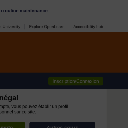
o routine maintenance.
 University
Explore OpenLearn
Accessibility hub
Inscription/Connexion
négal
pte, vous pouvez établir un profil
onnel sur ce site.
ompte
Autres cours