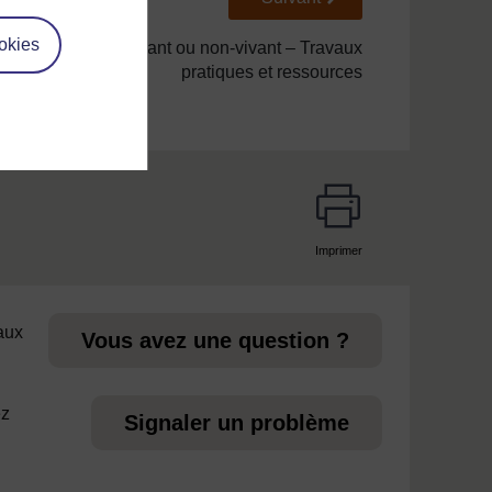
okies
. Classification : vivant ou non-vivant – Travaux
pratiques et ressources
Imprimer
page
 aux
Vous avez une question ?
ez
Signaler un problème