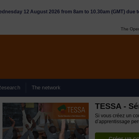
Wednesday 12 August 2026 from 8am to 10.30am (GMT) due t
The Open
Research
The network
TESSA - Sé
Si vous créez un com
d'apprentissage pers
Créer un c