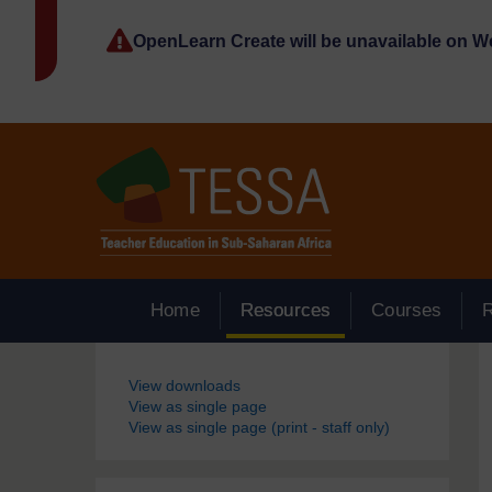
Passer au contenu principal
OpenLearn Create will be unavailable on 
Home
Resources
Courses
Blocs
View downloads
View as single page
View as single page (print - staff only)