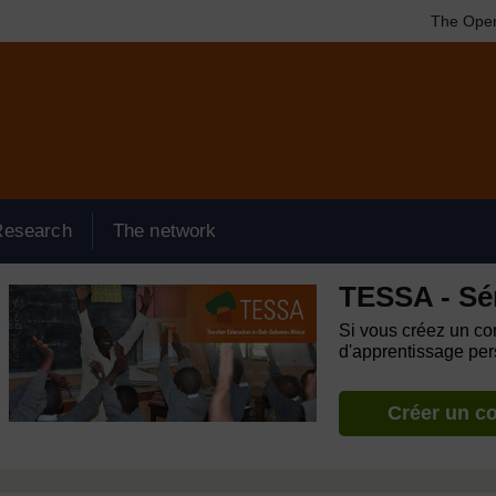
The Open
Research
The network
TESSA - Sé
Si vous créez un com
d'apprentissage pers
Créer un c