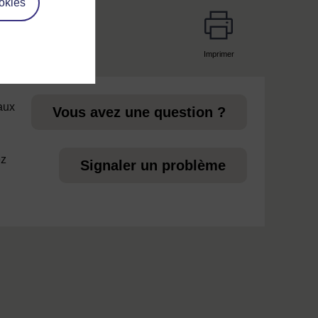
okies
Imprimer
page
 aux
Vous avez une question ?
ez
Signaler un problème