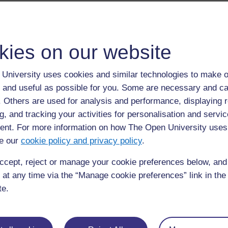
L’utilisation de jeux en classe peut faciliter la compréhen
élèves. Il peut s’agir de jeux arithmétiques mentaux auxque
société plus complexes.
kies on our website
Cette section explore le rôle des jeux comme moyen coopératif
nombres.
University uses cookies and similar technologies to make o
 and useful as possible for you. Some are necessary and ca
En utilisant des jeux culturels locaux, vous mettez mieux l
quotidienne des élèves.
f. Others are used for analysis and performance, displaying 
g, and tracking your activities for personalisation and servic
nt. For more information on how The Open University uses
e our
cookie policy and privacy policy
.
ccept, reject or manage your cookie preferences below, an
 at any time via the “Manage cookie preferences” link in the 
te.