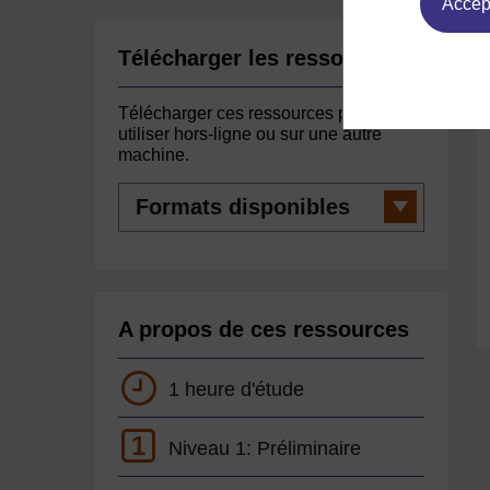
Accept
Télécharger les ressources
Télécharger ces ressources pour les
utiliser hors-ligne ou sur une autre
machine.
Formats
disponibles
A propos de ces ressources
1 heure d'étude
1
Niveau 1: Préliminaire