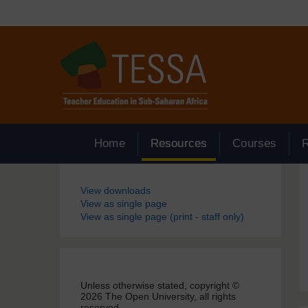
Passer au contenu principal
Home
Resources
Courses
Blocs
View downloads
View as single page
View as single page (print - staff only)
Unless otherwise stated, copyright ©
2026 The Open University, all rights
reserved.