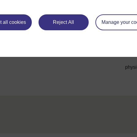
développer leurs capacités de lecture et d'écriture.
Tout cela nécessite une profonde réflexion, planification e
approches et des techniques afin de vous faciliter la tâche.
 all cookies
Reject All
Manage your co
physi