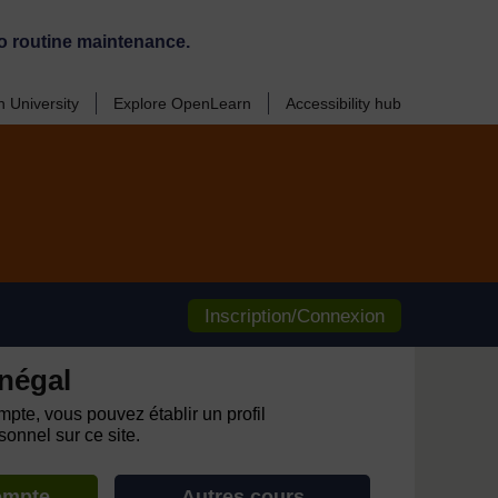
o routine maintenance.
 University
Explore OpenLearn
Accessibility hub
Inscription/Connexion
négal
pte, vous pouvez établir un profil
onnel sur ce site.
ompte
Autres cours