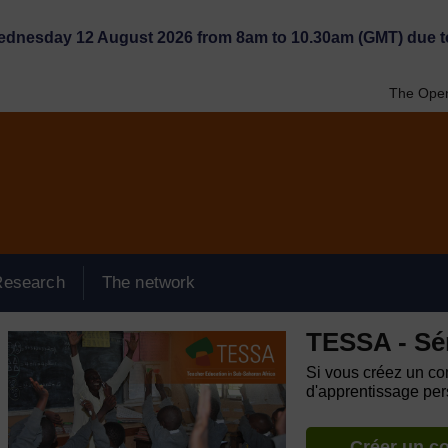
Wednesday 12 August 2026 from 8am to 10.30am (GMT) due t
The Open
Research
The network
TESSA - Sé
Si vous créez un com
d'apprentissage pers
Créer un c