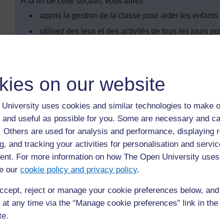
À la fin de cette section, vous aurez :
appris la gestion de la classe pour aider les enfant
utilisez des jeux et des activités de tous les jours 
enfants et leur vocabulaire.
Introduction
kies on our website
Quelles autres possibilités existe-t-il, par la radio, les liv
University uses cookies and similar technologies to make o
télévision, pour vos enfants d'apprendre une langue différent
 and useful as possible for you. Some are necessary and ca
La réponse est probablement « très peu ». Ils écoutent et u
f. Others are used for analysis and performance, displaying 
classe.
g, and tracking your activities for personalisation and servic
nt. For more information on how The Open University uses
Cela implique que
vous
êtes la personne à qui incombe la
possibilité d'apprendre une langue par d'autres types de 
e our
cookie policy and privacy policy
.
utiliser et acquérir une grande quantité de vocabulai
ccept, reject or manage your cookie preferences below, an
 at any time via the “Manage cookie preferences” link in the 
communiquer en utilisant le langage oral au cours des 
te.